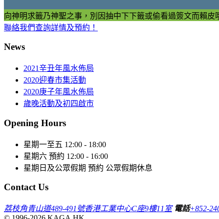
向神明求籤乃神聖之事，別因抽中下下籤或偷看過簽文而賴皮
聯絡我們查詢詳情及預約！
News
2021辛丑年風水佈局
2020迎春市集活動
2020庚子年風水佈局
歲晚活動及初四啟市
Opening Hours
星期一至五
12:00 - 18:00
星期六
預約 12:00 - 16:00
星期日及公眾假期
預約 公眾假期休息
Contact Us
荔枝角青山道489-491號香港工業中心C座9樓11室
電話
+852-24
© 1996-2026 KAGA.HK