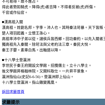
不可易得。故不應占。
得此者勢如騎虎。降得(虎)者吉降。不得者反被(虎)所傷。
千官或作仙官。
■漢高祖入關
漢高祖。姓劉名邦。字季。沛人也。其時秦法苛暴。天下皆叛
楚人項羽起義。立懷王孫心。
高祖率沛中子弟以從。諸侯兵皆西鄉。回功秦約。以先入關者
獨高祖先入秦關。除苛法與父老約法三章。秦民大悅。
秦王子嬰。素車白馬。出軸道以降。
■十八學士登瀛洲
李世民于秦王府開設文學館。招攬儒士。立十八學士。
後文學館昇格翰林院。又開科取仕。一片昇平景象。
瀛洲指仙山(史記6-6-56)。登瀛洲即上仙山。
十八學士登瀛洲。指山雞變鳳凰。
返回求籤首頁
求籤提示