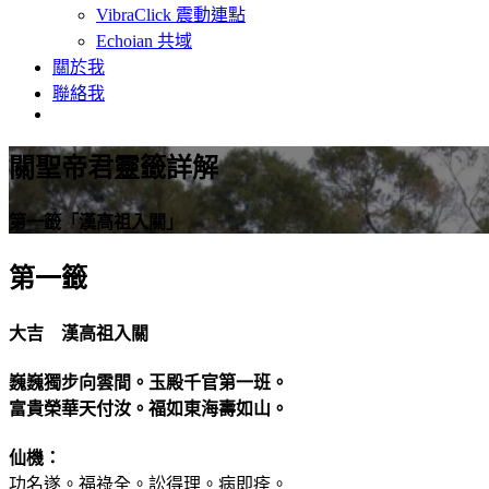
VibraClick 震動連點
Echoian 共域
關於我
聯絡我
關聖帝君靈籤詳解
第一籤「漢高祖入關」
第一籤
大吉 漢高祖入關
巍巍獨步向雲間。玉殿千官第一班。
富貴榮華天付汝。福如東海壽如山。
仙機：
功名遂。福祿全。訟得理。病即痊。