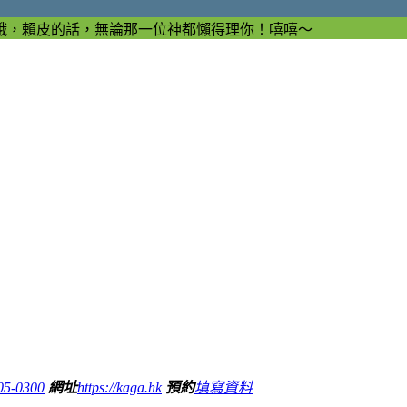
哦，賴皮的話，無論那一位神都懶得理你！嘻嘻～
05-0300
網址
https://kaga.hk
預約
填寫資料