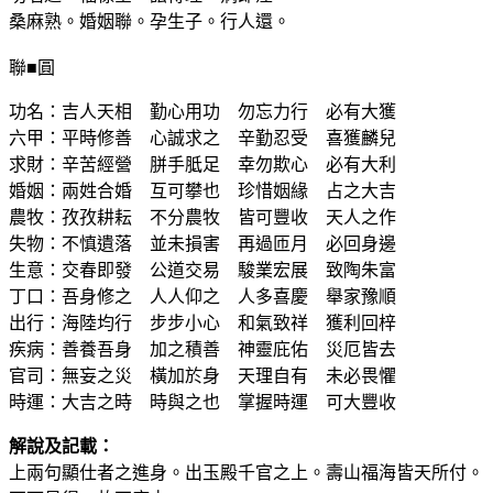
桑麻熟。婚姻聯。孕生子。行人還。
聯■圓
功名：吉人天相 勤心用功 勿忘力行 必有大獲
六甲：平時修善 心誠求之 辛勤忍受 喜獲麟兒
求財：辛苦經營 胼手胝足 幸勿欺心 必有大利
婚姻：兩姓合婚 互可攀也 珍惜姻緣 占之大吉
農牧：孜孜耕耘 不分農牧 皆可豐收 天人之作
失物：不慎遺落 並未損害 再過匝月 必回身邊
生意：交春即發 公道交易 駿業宏展 致陶朱富
丁口：吾身修之 人人仰之 人多喜慶 舉家豫順
出行：海陸均行 步步小心 和氣致祥 獲利回梓
疾病：善養吾身 加之積善 神靈庇佑 災厄皆去
官司：無妄之災 橫加於身 天理自有 未必畏懼
時運：大吉之時 時與之也 掌握時運 可大豐收
解說及記載：
上兩句顯仕者之進身。出玉殿千官之上。壽山福海皆天所付。