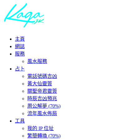
主頁
網誌
服務
風水服務
占卜
電話號碼吉凶
黃大仙靈簽
關聖帝君靈簽
時辰吉凶預兆
周公解夢 (70%)
流年風水佈局
工具
我的 IP 位址
繁簡轉換 (70%)