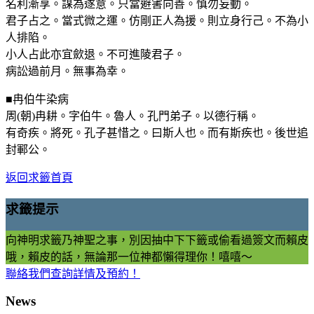
名利漸享。謀為遂意。只當避害向善。慎勿妄動。
君子占之。當式微之運。仿剛正人為援。則立身行己。不為小
人排陷。
小人占此亦宜歛退。不可進陵君子。
病訟過前月。無事為幸。
■冉伯牛染病
周(朝)冉耕。字伯牛。魯人。孔門弟子。以德行稱。
有奇疾。將死。孔子甚惜之。曰斯人也。而有斯疾也。後世追
封鄆公。
返回求籤首頁
求籤提示
向神明求籤乃神聖之事，別因抽中下下籤或偷看過簽文而賴皮
哦，賴皮的話，無論那一位神都懶得理你！嘻嘻～
聯絡我們查詢詳情及預約！
News