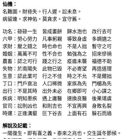
仙機：
名難圖。財祿失。行人遲。訟未息。
病留連。求神佑。莫貪求。宜守舊。
功名：碌碌一生 皆成畫餅 歸水泡也 改行去可
六甲：勞心勞力 凡事躬親 導致身虛 多調適之
求財：壓之錯之 時也命也 不是人拙 暫守之可
婚姻：萬萬不可 性不合也 勉強為之 招來慘禍
農畜：認之可行 踐之行之 疫瘟未襲 福德不助
失物：於南陽失 此物已毀 不必寄望 再造道理
生意：認此業可 行之不佳 時之不允 不是爾拙
丁口：門戶衰冶 人口稀微 家族為先 門楣為先
出行：不是其時 出外未必 在鄉即可 小心謀之
疾病：明知患疾 遇上庸醫 速換良醫 後果堪虞
官司：訟則凶也 和則吉也 不宜再興 身敗名裂
時運：正逢溝壑 叵下谷去 上面有石 躲石而過
解說及記載：
一陽復生。即有喜之義。泰來之兆也。交生誕冬節候。