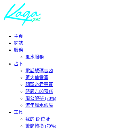
主頁
網誌
服務
風水服務
占卜
電話號碼吉凶
黃大仙靈簽
關聖帝君靈簽
時辰吉凶預兆
周公解夢 (70%)
流年風水佈局
工具
我的 IP 位址
繁簡轉換 (70%)