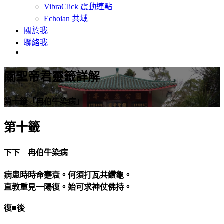
VibraClick 震動連點
Echoian 共域
關於我
聯絡我
關聖帝君靈籤詳解
第十籤「冉伯牛染病」
第十籤
下下 冉伯牛染病
病患時時命蹇衰。何須打瓦共鑽龜。
直教重見一陽復。始可求神仗佛持。
復■後