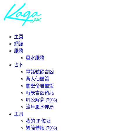
主頁
網誌
服務
風水服務
占卜
電話號碼吉凶
黃大仙靈簽
關聖帝君靈簽
時辰吉凶預兆
周公解夢 (70%)
流年風水佈局
工具
我的 IP 位址
繁簡轉換 (70%)