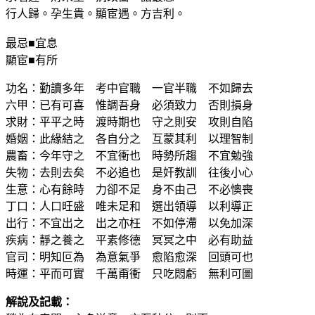
行人歸。孕生貴。顯宦遇。方吉利。
最忌■宜息
顯宦■有所
功名：勤讀多年 考中官職 一官半職 不如歸去
六甲：已有可喜 惟調吾身 必須致力 否則損身
求財：平平之時 渡時期也 守之則安 攻則自陷
婚姻：此緣結之 各自分之 互蒙其利 以理智制
農畜：今年守之 不宜衝也 時勢所趨 不宜勉強
失物：去則去矣 不必追也 是奸教訓 往後小心
生意：心有餘時 力卻不足 身不由己 不必懊喪
丁口：人口旺盛 唯未足和 選出領導 以利導正
出行：不宜出之 出之亦枉 不如停滯 以免加深
疾病：靜之養之 平素修德 冥冥之中 必有助益
官司：明知叵為 為意氣爭 愈陷愈深 回頭可也
時運：平而可實 千萬甭衝 只吃悶虧 無利可圖
解說及記載：