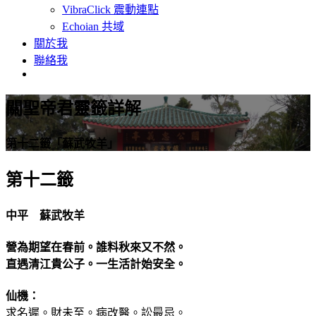
VibraClick 震動連點
Echoian 共域
關於我
聯絡我
關聖帝君靈籤詳解
第十二籤「蘇武牧羊」
第十二籤
中平 蘇武牧羊
營為期望在春前。誰料秋來又不然。
直遇清江貴公子。一生活計始安全。
仙機：
求名遲。財未至。病改醫。訟最忌。