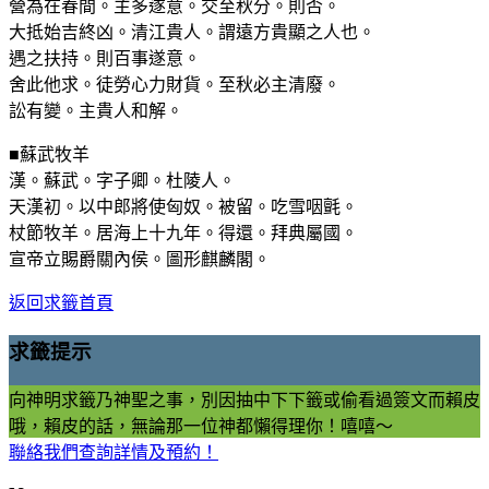
營為在春間。主多遂意。交至秋分。則否。
大抵始吉終凶。清江貴人。謂遠方貴顯之人也。
遇之扶持。則百事遂意。
舍此他求。徒勞心力財貨。至秋必主清廢。
訟有變。主貴人和解。
■蘇武牧羊
漢。蘇武。字子卿。杜陵人。
天漢初。以中郎將使匈奴。被留。吃雪咽氈。
杖節牧羊。居海上十九年。得還。拜典屬國。
宣帝立賜爵關內侯。圖形麒麟閣。
返回求籤首頁
求籤提示
向神明求籤乃神聖之事，別因抽中下下籤或偷看過簽文而賴皮
哦，賴皮的話，無論那一位神都懶得理你！嘻嘻～
聯絡我們查詢詳情及預約！