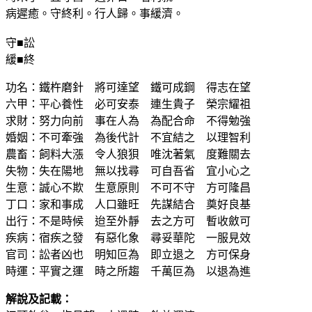
病遲癒。守終利。行人歸。事緩濟。
守■訟
緩■終
功名：鐵杵磨針 將可達望 鐵可成鋼 得志在望
六甲：平心養性 必可安泰 連生貴子 榮宗耀祖
求財：努力向前 事在人為 為配合命 不得勉強
婚姻：不可牽強 為後代計 不宜結之 以理智利
農畜：飼料大漲 令人狼狽 唯沈著氣 度難關去
失物：失在陽地 無以找尋 可自吾省 宜小心之
生意：誠心不欺 生意原則 不可不守 方可隆昌
丁口：家和事成 人口雖旺 先謀結合 奠好良基
出行：不是時候 迨至外靜 去之方可 暫收斂可
疾病：宿疾之發 有惡化象 尋妥華陀 一服見效
官司：訟者凶也 明知叵為 即立退之 方可保身
時運：平實之運 時之所趨 千萬叵為 以退為進
解說及記載：