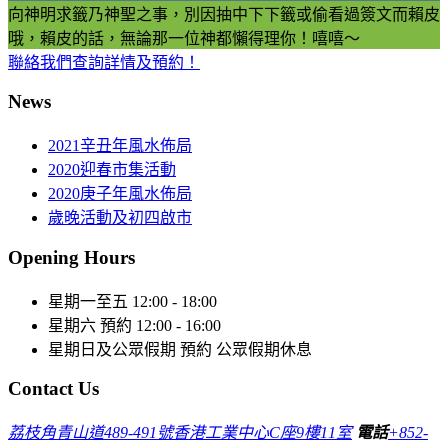
向神明求籤乃神聖之事，別因抽中下下籤或偷看過簽文而賴皮
哦，賴皮的話，無論那一位神都懶得理你！嘻嘻～
聯絡我們查詢詳情及預約！
News
2021辛丑年風水佈局
2020迎春市集活動
2020庚子年風水佈局
歲晚活動及初四啟市
Opening Hours
星期一至五
12:00 - 18:00
星期六
預約 12:00 - 16:00
星期日及公眾假期
預約 公眾假期休息
Contact Us
荔枝角青山道489-491號香港工業中心C座9樓11室
電話
+852-