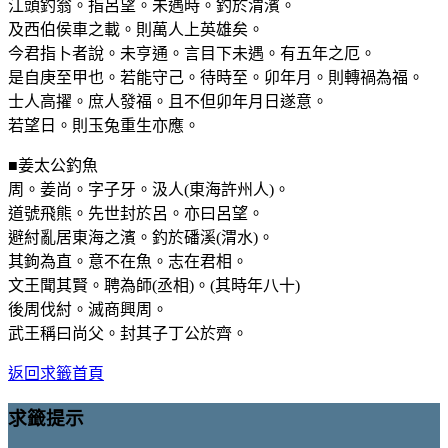
江頭釣翁。指呂望。未遇時。釣於渭濱。
及西伯侯車之載。則萬人上英雄矣。
今君指卜者說。未亨通。言目下未遇。有五年之厄。
是自庚至甲也。若能守己。待時至。卯年月。則轉禍為福。
士人高擢。庶人發福。且不但卯年月日遂意。
若望日。則玉兔重生亦應。
■姜太公釣魚
周。姜尚。字子牙。汲人(東海許州人)。
道號飛熊。先世封於呂。亦曰呂望。
避紂亂居東海之濱。釣於磻溪(渭水)。
其鉤為直。意不在魚。志在君相。
文王聞其賢。聘為師(丞相)。(其時年八十)
後周伐紂。滅商興周。
武王稱曰尚父。封其子丁公於齊。
返回求籤首頁
求籤提示