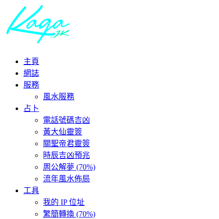
主頁
網誌
服務
風水服務
占卜
電話號碼吉凶
黃大仙靈簽
關聖帝君靈簽
時辰吉凶預兆
周公解夢 (70%)
流年風水佈局
工具
我的 IP 位址
繁簡轉換 (70%)