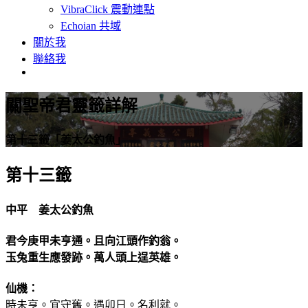
VibraClick 震動連點
Echoian 共域
關於我
聯絡我
關聖帝君靈籤詳解
第十三籤「姜太公釣魚」
第十三籤
中平 姜太公釣魚
君今庚甲未亨通。且向江頭作釣翁。
玉兔重生應發跡。萬人頭上逞英雄。
仙機：
時未亨。宜守舊。遇卯日。名利就。