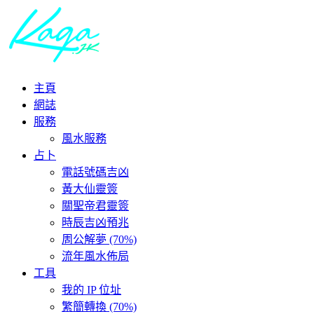
主頁
網誌
服務
風水服務
占卜
電話號碼吉凶
黃大仙靈簽
關聖帝君靈簽
時辰吉凶預兆
周公解夢 (70%)
流年風水佈局
工具
我的 IP 位址
繁簡轉換 (70%)