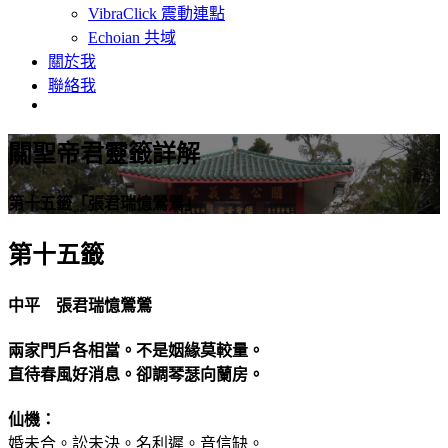
VibraClick 震動連點
Echoian 共域
關於我
聯絡我
關聖帝君靈籤詳解
第十五籤「張君瑞憶鶯鶯」
第十五籤
中平 張君瑞憶鶯鶯
兩家門戶各相當。不是姻緣莫較量。
直待春風好消息。卻調琴瑟向蘭房。
仙機：
婚未合。訟未決。名利遲。音信缺。