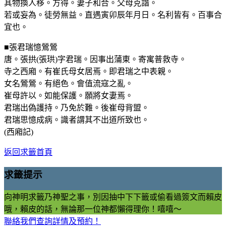
其物換人移。方得。妻子和合。父母克諧。
若或妄為。徒勞無益。直遇寅卯辰年月日。名利皆有。百事合
宜也。
■張君瑞憶鶯鶯
唐。張拱(張珙)字君瑞。因事出蒲東。寄寓普救寺。
寺之西廂。有崔氏母女居焉。即君瑞之中表親。
女名鶯鶯。有絕色。會值流寇之亂。
崔母許以。如能保護。願將女妻焉。
君瑞出偽護持。乃免於難。後崔母背盟。
君瑞思憶成病。識者謂其不出道所致也。
(西廂記)
返回求籤首頁
求籤提示
向神明求籤乃神聖之事，別因抽中下下籤或偷看過簽文而賴皮
哦，賴皮的話，無論那一位神都懶得理你！嘻嘻～
聯絡我們查詢詳情及預約！