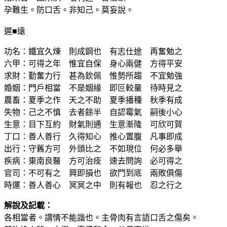
孕難生。防口舌。非知己。莫妄說。
遲■遠
功名：鐵宜久煉 則成鋼也 有志仕途 再奮勉之
六甲：可得之年 惟宜自保 身心兩健 方得平安
求財：勤奮力行 甚為欽佩 惟勢所趨 不宜勉強
婚姻：門戶相當 不是姻緣 即叵較量 待時見之
農畜：夏季之作 天之不助 夏季播種 秋季有成
失物：己之不慎 去者餘半 自認霉氣 嗣後小心
生意：目下互約 財氣則通 生意漸隆 可欣可賀
丁口：善人善行 久得知心 推心置腹 凡事即成
出行：守舊方可 外頭比之 不如現位 何必多舉
疾病：東南良醫 方可治痊 速去問詢 必可得之
官司：不可有之 興即損也 欲鬥到底 兩敗俱傷
時運：善人善心 冥冥之中 則有報也 忍之行之
解說及記載：
各相當者。謂情不能諧也。主骨肉有言語口舌之傷矣。