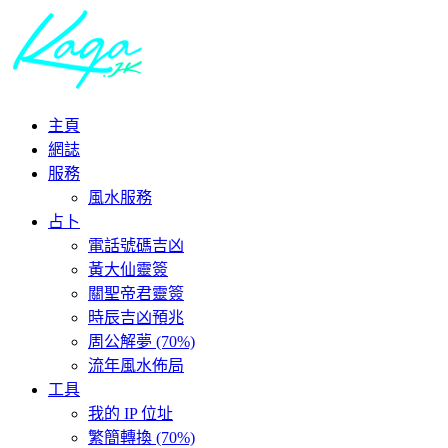
主頁
網誌
服務
風水服務
占卜
電話號碼吉凶
黃大仙靈簽
關聖帝君靈簽
時辰吉凶預兆
周公解夢 (70%)
流年風水佈局
工具
我的 IP 位址
繁簡轉換 (70%)