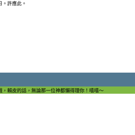
日。許應此。
哦，賴皮的話，無論那一位神都懶得理你！嘻嘻～