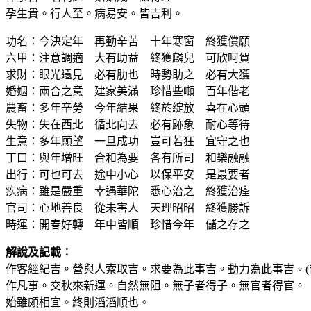
孕生貴。行人至。病易安。皆吉利。
功名：今決定年 再勤辛苦 十年寒窗 終獲償願
六甲：注意調適 大有助益 終獲麟兒 可欣呵賀
求財：眼光遠見 必有肋也 時勢助之 必有大獲
婚姻：兩合之意 建家美滿 珍惜些噸 百年偕老
農畜：多年辛勞 今年結果 終於綻放 喜在心頭
失物：失在西北 循北向去 必有跡象 耐心等待
生意：多年願望 一旦成功 豈可若狂 宜守之也
丁口：與年增旺 合和為要 各有所司 和樂融融
出行：可也可去 途中小心 以保平安 是最要者
疾病：雖是嚴重 幸遇華陀 悉心治之 終獲治痊
官司：心地善良 從未害人 天理昭昭 終獲勝訴
時運：開春好轉 年中皆順 珍惜今年 儲之存之
解說及記載：
作客經紀吉。營與人索取吉。求要為此事吉。動力為此事吉。(
作凡事。交秋來新運。自然無阻。無子者得子。無官者得官。
始雖頗相宜。終則滔滔順也。