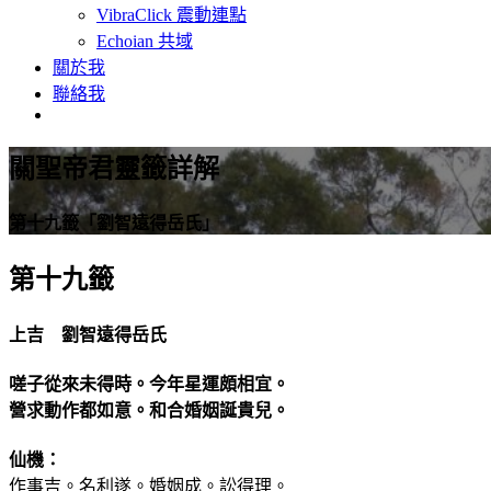
VibraClick 震動連點
Echoian 共域
關於我
聯絡我
關聖帝君靈籤詳解
第十九籤「劉智遠得岳氏」
第十九籤
上吉 劉智遠得岳氏
嗟子從來未得時。今年星運頗相宜。
營求動作都如意。和合婚姻誕貴兒。
仙機：
作事吉。名利遂。婚姻成。訟得理。