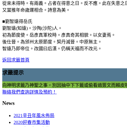
從來未得時。有兩義。占者在得意之日。反不應。此在失意之
又當推年命歲運相合。詩意為美。
■劉智遠得岳氏
劉智遠(知遠)。沙陶(沙陀)人。
初為節度使。岳彥真軍校時。彥真奇其相貌。以女妻焉。
後仕晉。為邠州太原節度。契丹滅晉。中原無主。
智遠乃即帝位。改國曰后漢。仍稱天福而不改元。
返回求籤首頁
求籤提示
向神明求籤乃神聖之事，別因抽中下下籤或偷看過簽文而賴皮
聯絡我們查詢詳情及預約！
News
2021辛丑年風水佈局
2020迎春市集活動