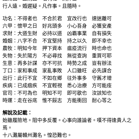
行人遠。婚遲疑。凡作事。且隨時。
功名：不得者也 不合於君 宜改行也 速迷離可
六甲：懷甲之日 好兆頭多 小心吾身 必獲安產
求財：大道生財 必持以道 凶霸事業 自有損失
婚姻：八字不合 不宜堅持 持之以久 即不幸也
農牧：明知今年 押下資本 瘟疫流行 時也命也
失物：失於陽方 不必尋找 無從查詢 重買可耶
生意：再多計謀 亦不可抗 時勢之成 豈有辦法
丁口：家和事成 家亂事敗 人口雖旺 必先謀合
出行：此行不宜 不如在鄉 往外事多 守舊才增
疾病：已成痼疾 不宜輕視 悉心治療 方可能痊
官司：不可為也 明知不可 即可歇也 汝該知也
時運：走在谷底 惟不餒志 方能衝回 耐心等之
解說及記載：
始雖履險地。阻中多反覆。心事向誰論者。嘆不得逢貴人之
焉。
十八灘屬贛州灘名。惶恐難也。