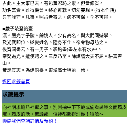
占此。主大事已去。有包羞忍恥之累。但當修省。
功名富貴。雖得機會。終亦難就。切勿妄想。(得本作朔)
只宜謹守。凡事。照占者審之。病不可保。孕不可得。
■嚴子陵登釣臺
漢。嚴光字子陵。餘姚人。少有高名。與大武同遊學。
及光武即位。遂變姓名。隱身不仕。帝令物母訪之。
後齊國書云。有一男子。裘釣墨(墨左本有水)中。
帝疑為光。遭使聘之。三反乃至。除諫議大夫不屈。耕富春
山。
帝遂其志。為建釣臺。東漢高士稱第一焉。
返回求籤首頁
求籤提示
向神明求籤乃神聖之事，別因抽中下下籤或偷看過簽文而賴皮
哦，賴皮的話，無論那一位神都懶得理你！嘻嘻～
聯絡我們查詢詳情及預約！