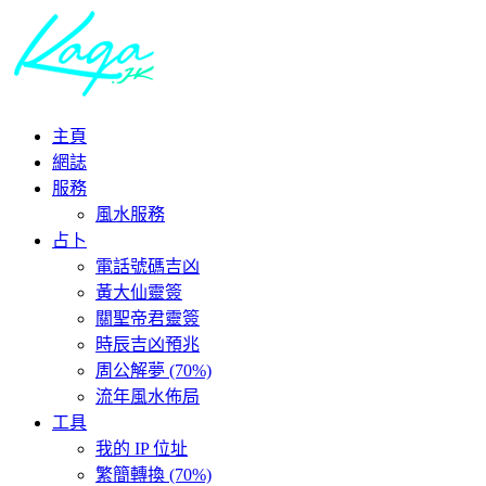
主頁
網誌
服務
風水服務
占卜
電話號碼吉凶
黃大仙靈簽
關聖帝君靈簽
時辰吉凶預兆
周公解夢 (70%)
流年風水佈局
工具
我的 IP 位址
繁簡轉換 (70%)