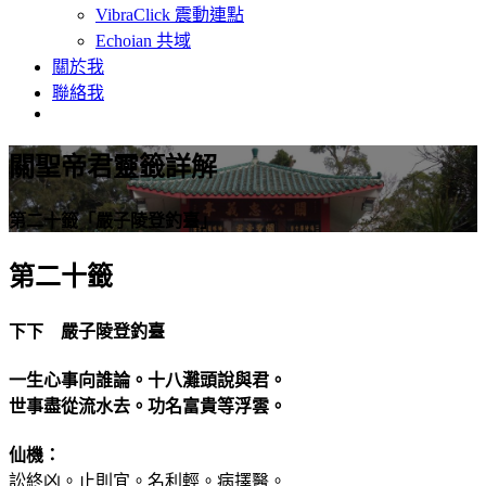
VibraClick 震動連點
Echoian 共域
關於我
聯絡我
關聖帝君靈籤詳解
第二十籤「嚴子陵登釣臺」
第二十籤
下下 嚴子陵登釣臺
一生心事向誰論。十八灘頭說與君。
世事盡從流水去。功名富貴等浮雲。
仙機：
訟終凶。止則宜。名利輕。病擇醫。