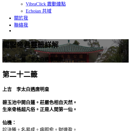
VibraClick 震動連點
Echoian 共域
關於我
聯絡我
關聖帝君靈籤詳解
第二十二籤「李太白遇唐明皇」
第二十二籤
上吉 李太白遇唐明皇
碧玉池中開白蓮。莊嚴色相自天然。
生來骨格超凡俗。正是人間第一仙。
仙機：
訟決勝。名易成。病即愈。財速盈。