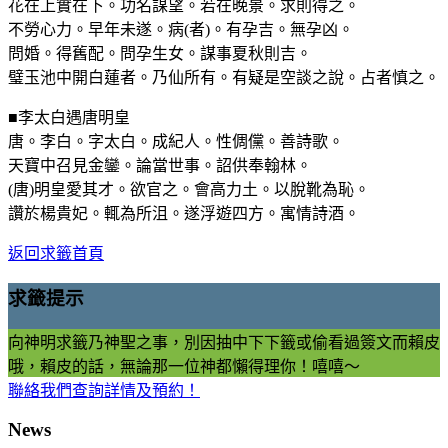
花在上實在下。功名謀望。若在晚景。求則得之。
不勞心力。早年未遂。病(者)。有孕吉。無孕凶。
問婚。得舊配。問孕生女。謀事夏秋則吉。
璧玉池中開白蓮者。乃仙所有。有疑是空談之說。占者慎之。
■李太白遇唐明皇
唐。李白。字太白。成紀人。性倜儻。善詩歌。
天寶中召見金鑾。論當世事。詔供奉翰林。
(唐)明皇愛其才。欲官之。會高力土。以脫靴為恥。
讚於楊貴妃。輒為所沮。遂浮遊四方。寓情詩酒。
返回求籤首頁
求籤提示
向神明求籤乃神聖之事，別因抽中下下籤或偷看過簽文而賴皮
哦，賴皮的話，無論那一位神都懶得理你！嘻嘻～
聯絡我們查詢詳情及預約！
News