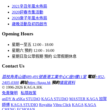
2021辛丑年風水佈局
2020迎春市集活動
2020庚子年風水佈局
歲晚活動及初四啟市
Opening Hours
星期一至五
12:00 - 18:00
星期六
預約 12:00 - 16:00
星期日及公眾假期
預約 公眾假期休息
Contact Us
荔枝角青山道489-491號香港工業中心C座9樓11室
電話
+852-
2405-0300
網址
https://kaga.hk
預約
填寫資料
© 1996-2026 KAGA.HK
免責聲明
私隱政策
anDY & aSKa STUDiO
KAGA STUDiO
MASTER KAGA 加賀
師傅
KAGA STUDIO
Royaltia
Vibra Click
KAGA
KAGA
CHENG
ECHOIAN