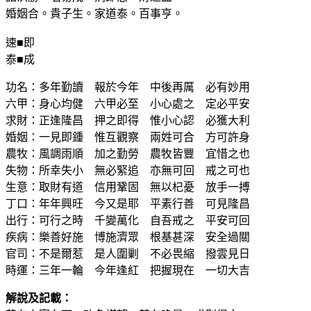
婚姻合。貴子生。家道泰。百事亨。
速■即
泰■成
功名：多年勤讀 報於今年 中後再厲 必有妙用
六甲：身心均健 六甲必至 小心處之 定必平安
求財：正逢隆昌 押之即得 惟小心認 必獲大利
婚姻：一見即鍾 惟互觀察 兩姓可合 方可許身
農牧：風調雨順 加之勤勞 農牧皆豐 宜惜之也
失物：所幸失小 無必緊追 亦無可回 戒之可也
生意：取財有道 信用鞏固 無以杞憂 放手一搏
丁口：年年興旺 今又是耶 平素行善 可見隆昌
出行：可行之時 千變萬化 自吾戒之 平安可回
疾病：樂善好施 博施濟眾 根基甚深 安全過關
官司：不是爾惹 是人圍剿 不必畏縮 撥雲見日
時運：三年一輪 今年逢紅 把握現在 一切大吉
解說及記載：