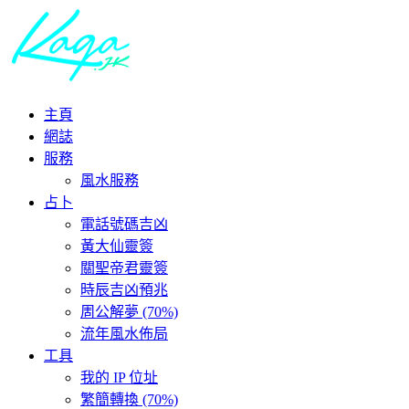
主頁
網誌
服務
風水服務
占卜
電話號碼吉凶
黃大仙靈簽
關聖帝君靈簽
時辰吉凶預兆
周公解夢 (70%)
流年風水佈局
工具
我的 IP 位址
繁簡轉換 (70%)