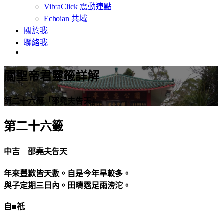
VibraClick 震動連點
Echoian 共域
關於我
聯絡我
關聖帝君靈籤詳解
第二十六籤「邵堯夫告天」
第二十六籤
中吉 邵堯夫告天
年來豐歉皆天數。自是今年旱較多。
與子定期三日內。田疇霑足雨滂沱。
自■祇