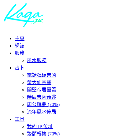
主頁
網誌
服務
風水服務
占卜
電話號碼吉凶
黃大仙靈簽
關聖帝君靈簽
時辰吉凶預兆
周公解夢 (70%)
流年風水佈局
工具
我的 IP 位址
繁簡轉換 (70%)