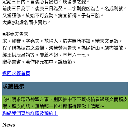
定期三日內。言後必有變也。庚者事之變。
前庚三日為丁。後庚三日為癸。二字則變凶為吉。名成利就。
又當謹修。於始不可妄動。病宜祈禱。子有三胎。
大底(抵)虛名而少實也。
■邵堯夫告天
宋。邵雍。字堯夫。范陽人。於書無所不讀。精天文易數。
程子稱為振古之豪傑。遇若焚香告天。為民祈雨。竭盡誠敬。
經王拱辰呂誨等。屢薦不起。卒年六十七。
贈秘書省。著作郎元祐中。諡康節。
返回求籤首頁
求籤提示
向神明求籤乃神聖之事，別因抽中下下籤或偷看過簽文而賴皮
哦，賴皮的話，無論那一位神都懶得理你！嘻嘻～
聯絡我們查詢詳情及預約！
News