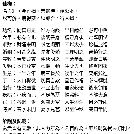
仙機：
名與利。今雖損。若遇時。便返本。
訟可解。病得安。婚即合。行人還。
功名：勤奮已足 唯方向誤 早日請益 必可中歟
六甲：必有之也 後調吾身 護己身後 定達願望
求財：財運未明 求之蠅頭 不以太少 珍惜此福
婚姻：可合之緣 先友後婚 其理明之 審慎行之
農牧：春夏疑雲 仲秋明之 辛苦半載 即綻口笑
失物：本已放棄 靈機一動 往北去也 終覓回來
生意：上半之年 度三餐矣 後半之年 突飛猛進
丁口：人口稀微 切莫自欺 盡己作福 必有轉機
出行：逢動盪世 不宜出行 居家較優 後來領悟
疾病：小疾而已 不足為憂 惟照料已 不能大意
官司：各退一步 海闊天空 人生海海 何必計兩
時運：春季未開 夏季見苞 忍至仲秋 笑口常開
解說及記載：
富貴皆有天數。非人力所為。凡百謀為。厄於時勢尚未順利。