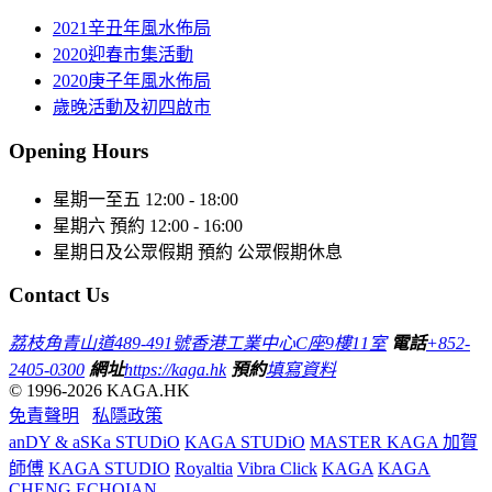
2021辛丑年風水佈局
2020迎春市集活動
2020庚子年風水佈局
歲晚活動及初四啟市
Opening Hours
星期一至五
12:00 - 18:00
星期六
預約 12:00 - 16:00
星期日及公眾假期
預約 公眾假期休息
Contact Us
荔枝角青山道489-491號香港工業中心C座9樓11室
電話
+852-
2405-0300
網址
https://kaga.hk
預約
填寫資料
© 1996-2026 KAGA.HK
免責聲明
私隱政策
anDY & aSKa STUDiO
KAGA STUDiO
MASTER KAGA 加賀
師傅
KAGA STUDIO
Royaltia
Vibra Click
KAGA
KAGA
CHENG
ECHOIAN