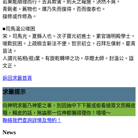
若果能順理而行。去其欺害。則天之報施。決然不爽。
青氈者。舊物也。運乃失而復得。否而復泰也。
操修或作修為。
■司馬溫公嗟困
宋。司馬光。夏縣人也。次子寶元初進士。累官端明殿學士。
嗟歎民困。上疏極言新法不便。哲宗初立。召拜左僕射。罷青
苗法。
人謂元祐相(祖)業。有旋乾轉坤之功。卒贈太師。封溫公。諡
文正。
返回求籤首頁
求籤提示
向神明求籤乃神聖之事，別因抽中下下籤或偷看過簽文而賴皮
哦，賴皮的話，無論那一位神都懶得理你！嘻嘻～
聯絡我們查詢詳情及預約！
News