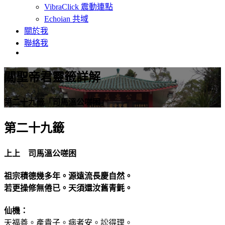
VibraClick 震動連點
Echoian 共域
關於我
聯絡我
關聖帝君靈籤詳解
第二十九籤「司馬溫公嗟困」
第二十九籤
上上 司馬溫公嗟困
祖宗積德幾多年。源遠流長慶自然。
若更操修無倦已。天須還汝舊青氈。
仙機：
天福善。產貴子。病者安。訟得理。