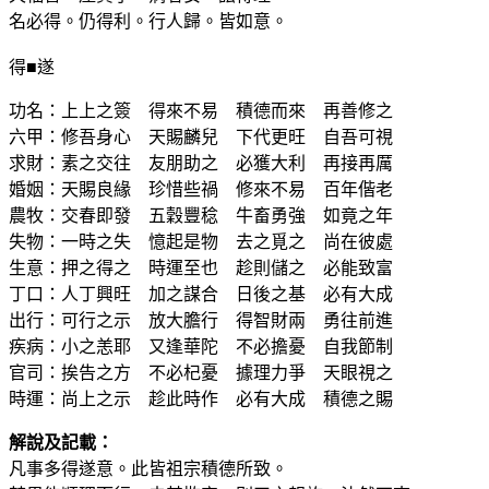
名必得。仍得利。行人歸。皆如意。
得■遂
功名：上上之簽 得來不易 積德而來 再善修之
六甲：修吾身心 天賜麟兒 下代更旺 自吾可視
求財：素之交往 友朋助之 必獲大利 再接再厲
婚姻：天賜良緣 珍惜些禍 修來不易 百年偕老
農牧：交春即發 五穀豐稔 牛畜勇強 如竟之年
失物：一時之失 憶起是物 去之覓之 尚在彼處
生意：押之得之 時運至也 趁則儲之 必能致富
丁口：人丁興旺 加之謀合 日後之基 必有大成
出行：可行之示 放大膽行 得智財兩 勇往前進
疾病：小之恙耶 又逢華陀 不必擔憂 自我節制
官司：挨告之方 不必杞憂 據理力爭 天眼視之
時運：尚上之示 趁此時作 必有大成 積德之賜
解說及記載：
凡事多得遂意。此皆祖宗積德所致。