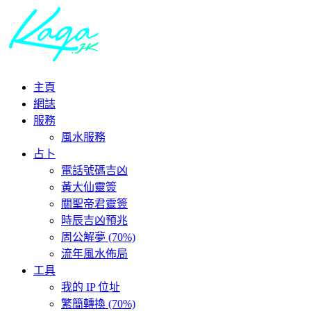
主頁
網誌
服務
風水服務
占卜
電話號碼吉凶
黃大仙靈簽
關聖帝君靈簽
時辰吉凶預兆
周公解夢 (70%)
流年風水佈局
工具
我的 IP 位址
繁簡轉換 (70%)