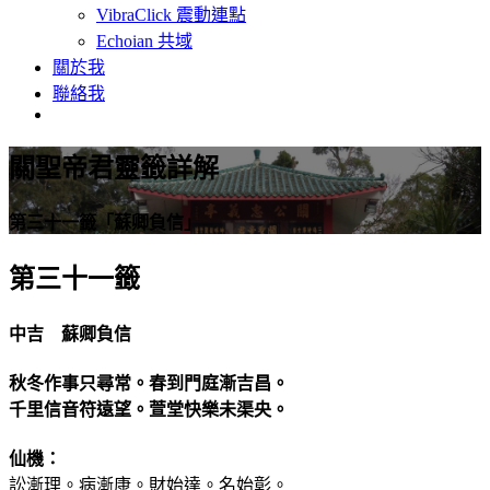
VibraClick 震動連點
Echoian 共域
關於我
聯絡我
關聖帝君靈籤詳解
第三十一籤「蘇卿負信」
第三十一籤
中吉 蘇卿負信
秋冬作事只尋常。春到門庭漸吉昌。
千里信音符遠望。萱堂快樂未渠央。
仙機：
訟漸理。病漸康。財始達。名始彰。