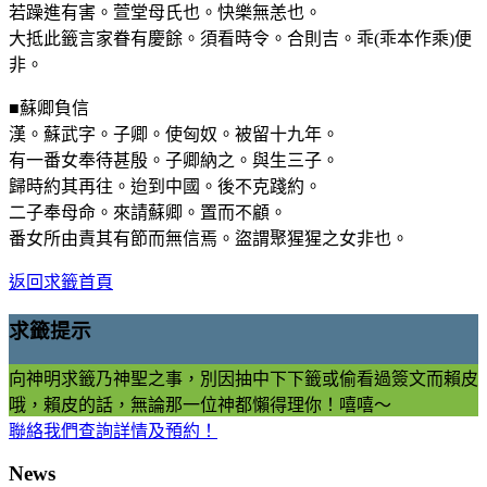
若躁進有害。萱堂母氏也。快樂無恙也。
大抵此籤言家眷有慶餘。須看時令。合則吉。乖(乖本作乘)便
非。
■蘇卿負信
漢。蘇武字。子卿。使匈奴。被留十九年。
有一番女奉待甚殷。子卿納之。與生三子。
歸時約其再往。迨到中國。後不克踐約。
二子奉母命。來請蘇卿。置而不顧。
番女所由責其有節而無信焉。盜謂聚猩猩之女非也。
返回求籤首頁
求籤提示
向神明求籤乃神聖之事，別因抽中下下籤或偷看過簽文而賴皮
哦，賴皮的話，無論那一位神都懶得理你！嘻嘻～
聯絡我們查詢詳情及預約！
News