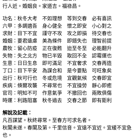
行人近。婚姻良。家道吉。福祿昌。
功名：秋冬大考 不如理想 等到交春 必有喜訊
六甲：多調適吾 身心健全 懷之即安 小心對之
求財：目下不宜 謹守不攻 攻之即損 待交春也
婚姻：要君遠慮 美為條件 即錯失也 理智前提
農牧：留心防疫 正在復甦 迨至冬至 必能翻升
失物：失之北方 物已半毀 取回不全 認霉運也
生意：日日生息 即可滿足 不宜奢求 交春再造
丁口：目下平安 為謀合和 是今要點 可旺象矣
出行：秋可行也 冬或危境 宜觀氣候 交春即宜
疾病：倏爾攻襲 不尋常也 不宜操勞 靜心即癒
官司：明知不可 作意氣爭 不撤回也 兩敗俱傷
時運：利路阻塞 秋冬過去 交春之節 即有鉅利
解說及記載：
凡百謀望。秋終尋常。至春方可求名者。
秋闈未遂。春闈及第。千里信音。宜遠不宜近。宜緩不宜急
也。