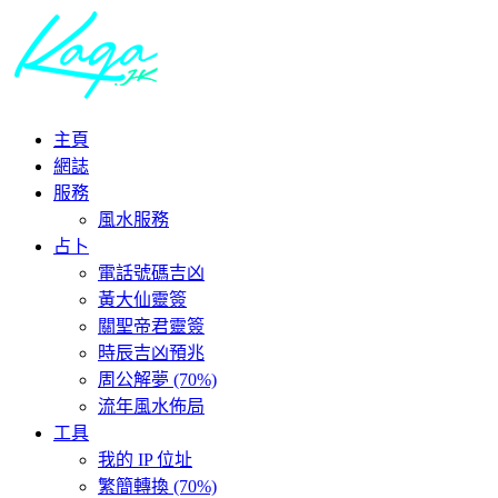
主頁
網誌
服務
風水服務
占卜
電話號碼吉凶
黃大仙靈簽
關聖帝君靈簽
時辰吉凶預兆
周公解夢 (70%)
流年風水佈局
工具
我的 IP 位址
繁簡轉換 (70%)