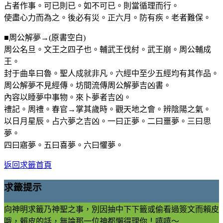
占者作事。可已則已。如不可已。則當循理而行。
使盡心力而為之。後必有災。正六月。防有疾。老者難保。
■周公解夢→(原書空白)
周公名旦。文王之四子也。輔武王伐紂。武王崩。周公輔成
王。
封于曲阜曰魯。聖人成就非凡。六經中至少五經均有其作品。
周公解夢不見經傳。坊間流傳周公解夢吉凶書。
內容以睡夢中事物。來卜夢者吉凶。
禮記。周禮。春官→掌其歲時。觀天地之會。辨陰陽之氣。
以日月星辰。占六夢之吉凶。一曰正夢。二曰噩夢。三曰思
夢。
四曰寤夢。五曰喜夢。六曰懼夢。
返回求籤首頁
求籤提示
向神明求籤乃神聖之事，別因抽中下下籤或偷看過簽文而賴皮
哦，賴皮的話，無論那一位神都懶得理你！嘻嘻～