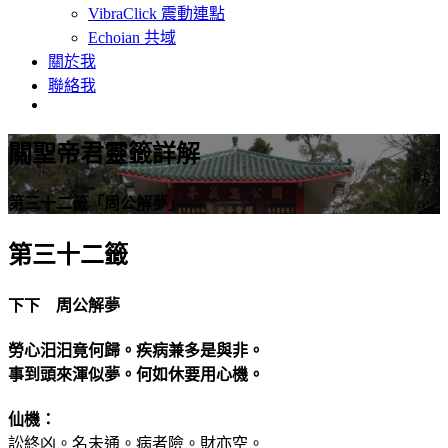
VibraClick 震動連點
Echoian 共域
關於我
聯絡我
關聖帝君靈籤詳解
第三十二籤「周公解夢」
第三十二籤
下下 周公解夢
勞心汨汨竟何歸。疾病兼多是與非。
事到頭來渾似夢。何如休要用心機。
仙機：
訟終凶。名未通。病者險。財亦空。