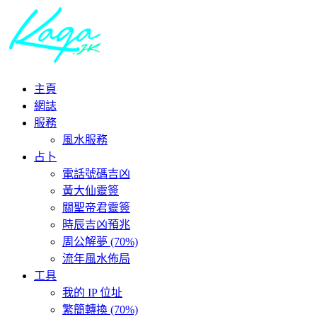
主頁
網誌
服務
風水服務
占卜
電話號碼吉凶
黃大仙靈簽
關聖帝君靈簽
時辰吉凶預兆
周公解夢 (70%)
流年風水佈局
工具
我的 IP 位址
繁簡轉換 (70%)