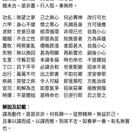
婚未合。是非叢。行人阻。事無終。
功名：無望之夢 己之無心 何必費神 改行可也
六甲：身心不健 懷之寒心 先調吾身 方可接應
求財：世景日衰 經濟循環 非得已也 自我小心
婚姻：不合之性 即退為宜 知進退者 方為英雄
農牧：時勢紊亂 價格跌漲 差距甚大 自我小心
失物：無以挽回 甚為明顯 再新置也 嗣後小心
生意：守舊忍受 多謀多損 時也命也 不是爾拙
丁口：目下平平 必謀合和 世景鉅變 招來不易
出行：萬萬不可 出之即害 不如在鄉 求安寧耶
疾病：突發之疾 令人可疑 即覓華陀 方能治痊
官司：和解為吉 如意氣爭 招來惡果 兩敗俱傷
時運：不是爾拙 是時命也 叵逆行耶 忍之受之
解說及記載：
謀為動作。是是非非。何有歸一。徒弊精神。無益於己。
且事以謀而成。以謀而敗。到底不吉。如春夢一番。有名無實
也。