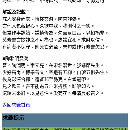
時運：目下不運 不得欲試 一試硬知 守勢方可
解說及記載：
戒人安身靜處。慎擇交游。防閑詐偽。
言他人包藏禍心。久欲中我。我則付之一笑。
但當作事謀始。謹慎修為。勿囂囂口舌。以招禍非。
莫修書言欺詐之不可為也。處訟宜和。求財以信。
有病者不保守。則死亡必至。末句或作好修書欠妥。
■陶淵明賞菊
晉。陶淵明。字元亮。在宋名潛世。號靖節先生。
少好高尚。博學善文。宅邊有五柳。自號五柳先生。
後為彭澤合郡。遣督郵至縣吏。白當冠帶。
見之歎曰。吾不能為五斗米折腰。即解印去。
賦歸去來辭。以見意性。愛菊花。每清晨必賞之。
返回求籤首頁
求籤提示