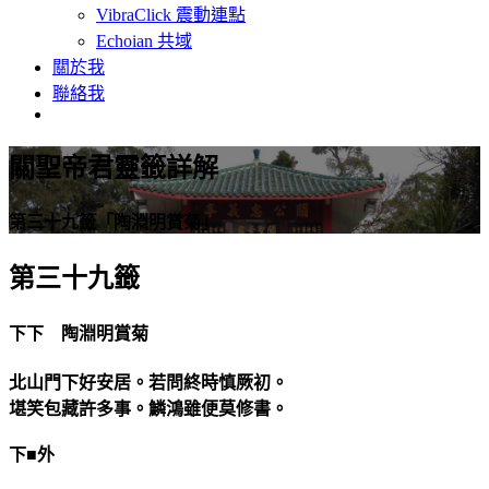
VibraClick 震動連點
Echoian 共域
關於我
聯絡我
關聖帝君靈籤詳解
第三十九籤「陶淵明賞菊」
第三十九籤
下下 陶淵明賞菊
北山門下好安居。若問終時慎厥初。
堪笑包藏許多事。鱗鴻雖便莫修書。
下■外