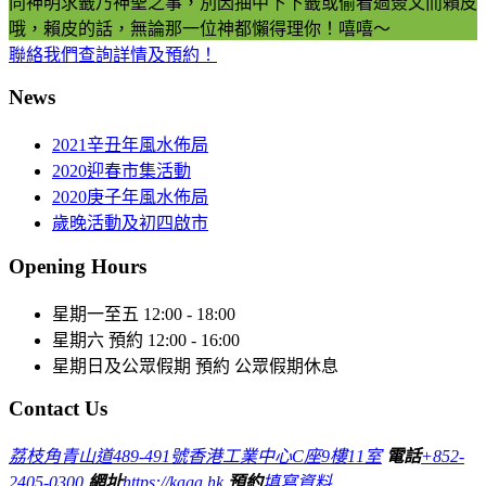
向神明求籤乃神聖之事，別因抽中下下籤或偷看過簽文而賴皮
哦，賴皮的話，無論那一位神都懶得理你！嘻嘻～
聯絡我們查詢詳情及預約！
News
2021辛丑年風水佈局
2020迎春市集活動
2020庚子年風水佈局
歲晚活動及初四啟市
Opening Hours
星期一至五
12:00 - 18:00
星期六
預約 12:00 - 16:00
星期日及公眾假期
預約 公眾假期休息
Contact Us
荔枝角青山道489-491號香港工業中心C座9樓11室
電話
+852-
2405-0300
網址
https://kaga.hk
預約
填寫資料