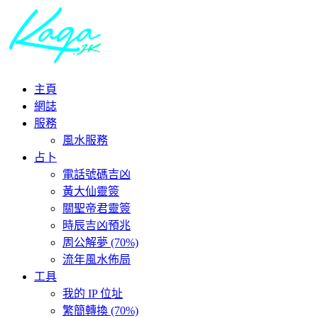
主頁
網誌
服務
風水服務
占卜
電話號碼吉凶
黃大仙靈簽
關聖帝君靈簽
時辰吉凶預兆
周公解夢 (70%)
流年風水佈局
工具
我的 IP 位址
繁簡轉換 (70%)