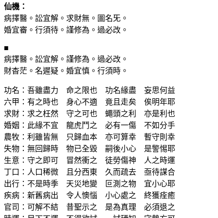
仙機：
病擇醫。訟宜解。求財無。圖名旡。
婚宜審。行須待。謹修為。過必改。
■
病擇醫。訟宜解。謹修為。過必改。
財杳茫。名遲疑。婚宜慎。行須時。
功名：吾雖盡力 命之限也 功名緣盡 妄思何益
六甲：有之時也 身心不適 竟且走矣 俟明年耶
求財：求之枉然 守之可也 蠅頭之利 亦是利也
婚姻：此緣不宜 龍虎鬥之 必有一傷 不如分手
農牧：利雖皆無 只歸血本 亦可算幸 暫守則幸
失物：無回歸時 物已全毀 嗣後小心 是警惕耶
生意：守之即可 冒然衝之 徒勞傷神 人之時運
丁口：人口稀微 且分西東 久而疏去 亟待謀合
出行：不是時季 天災地變 叵測之物 宜小心耶
疾病：新舊病出 令人懊惱 小心處之 終獲痊癒
官司：可解不結 昔聖示之 是為真理 必須退之