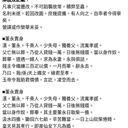
凡事只當遷改。不可蹈襲故常。積弊至蟲。
名利未遂。若因改圖。庶幾提攜。有人向之。自乖者今得寧
矣。
營謀或作榮華未妥。
■董永賣身
漢。董永。千乘人。少失母。獨養父。流寓孝感。
父亡無以葬。乃從人貸錢一萬。日後無錢還。當以身作奴。
葬畢。道遇一婦人。求為永妻。永與俱詰。
錢主令織縑三百疋以償。一月而畢。辭永去。
乃曰。我(係)天上織女。緣君至孝。
玉帝令我助君償債。言訖。凌空而去。
■董永賣身
漢。董永。千乘人。少失母。獨養父。流寓孝感。
父亡無以葬。乃從人貸錢一萬。日後無錢還。
當以身作奴。葬畢。其主要董永日取柴一擔。
汲水四擔。鋤田六七畝。辛苦難當。一日上山砍柴倦睡。
皇天見其孝行。即差仙女下凡為婚。