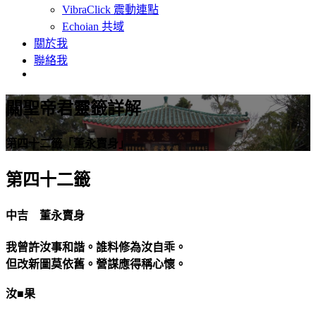
VibraClick 震動連點
Echoian 共域
關於我
聯絡我
關聖帝君靈籤詳解
第四十二籤「董永賣身」
第四十二籤
中吉 董永賣身
我曾許汝事和諧。誰料修為汝自乖。
但改新圖莫依舊。營謀應得稱心懷。
汝■果