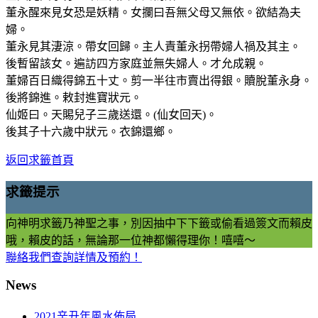
董永醒來見女恐是妖精。女攔曰吾無父母又無依。欲結為夫
婦。
董永見其淒涼。帶女回歸。主人責董永拐帶婦人禍及其主。
後暫留該女。遍訪四方家庭並無失婦人。才允成親。
董婦百日織得錦五十丈。剪一半往市賣出得銀。贖脫董永身。
後將錦進。敕封進寶狀元。
仙姬曰。天賜兒子三歲送還。(仙女回天)。
後其子十六歲中狀元。衣錦還鄉。
返回求籤首頁
求籤提示
向神明求籤乃神聖之事，別因抽中下下籤或偷看過簽文而賴皮
哦，賴皮的話，無論那一位神都懶得理你！嘻嘻～
聯絡我們查詢詳情及預約！
News
2021辛丑年風水佈局