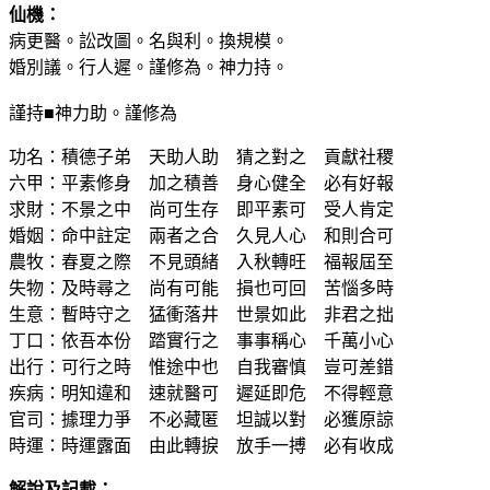
仙機：
病更醫。訟改圖。名與利。換規模。
婚別議。行人遲。謹修為。神力持。
謹持■神力助。謹修為
功名：積德子弟 天助人助 猜之對之 貢獻社稷
六甲：平素修身 加之積善 身心健全 必有好報
求財：不景之中 尚可生存 即平素可 受人肯定
婚姻：命中註定 兩者之合 久見人心 和則合可
農牧：春夏之際 不見頭緒 入秋轉旺 福報屆至
失物：及時尋之 尚有可能 損也可回 苦惱多時
生意：暫時守之 猛衝落井 世景如此 非君之拙
丁口：依吾本份 踏實行之 事事稱心 千萬小心
出行：可行之時 惟途中也 自我審慎 豈可差錯
疾病：明知違和 速就醫可 遲延即危 不得輕意
官司：據理力爭 不必藏匿 坦誠以對 必獲原諒
時運：時運露面 由此轉捩 放手一搏 必有收成
解說及記載：