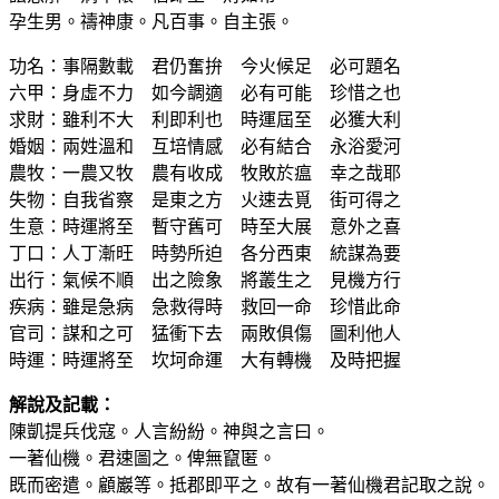
孕生男。禱神康。凡百事。自主張。
功名：事隔數載 君仍奮拚 今火候足 必可題名
六甲：身虛不力 如今調適 必有可能 珍惜之也
求財：雖利不大 利即利也 時運屆至 必獲大利
婚姻：兩姓溫和 互培情感 必有結合 永浴愛河
農牧：一農又牧 農有收成 牧敗於瘟 幸之哉耶
失物：自我省察 是東之方 火速去覓 街可得之
生意：時運將至 暫守舊可 時至大展 意外之喜
丁口：人丁漸旺 時勢所迫 各分西東 統謀為要
出行：氣候不順 出之險象 將叢生之 見機方行
疾病：雖是急病 急救得時 救回一命 珍惜此命
官司：謀和之可 猛衝下去 兩敗俱傷 圖利他人
時運：時運將至 坎坷命運 大有轉機 及時把握
解說及記載：
陳凱提兵伐寇。人言紛紛。神與之言曰。
一著仙機。君速圖之。俾無竄匿。
既而密遣。顧巖等。抵郡即平之。故有一著仙機君記取之說。