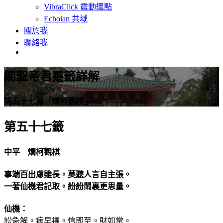
VibraClick 震動連點
Echoian 共域
關於我
聯絡我
關聖帝君靈籤詳解
第五十七籤「爛柯觀棋」
第五十七籤
中平 爛柯觀棋
事端百出慮雖長。莫聽人言自主張。
一著仙機君記取。紛紛鬧裏更思量。
仙機：
訟急解。病早禳。信即至。財如常。