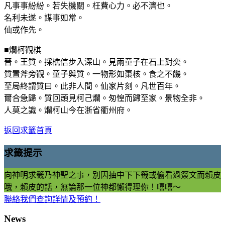
凡事事紛紛。若失機關。枉費心力。必不濟也。
名利未遂。謀事如常。
仙或作先。
■爛柯觀棋
晉。王質。採樵信步入深山。見兩童子在石上對奕。
質置斧旁觀。童子與質。一物形如棗核。食之不饑。
至局終謂質曰。此非人間。仙家片刻。凡世百年。
爾合急歸。質回頭見柯己爛。匆惶而歸至家。景物全非。
人莫之識。爛柯山今在浙省衢州府。
返回求籤首頁
求籤提示
向神明求籤乃神聖之事，別因抽中下下籤或偷看過簽文而賴皮
哦，賴皮的話，無論那一位神都懶得理你！嘻嘻～
聯絡我們查詢詳情及預約！
News