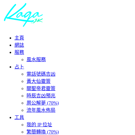
主頁
網誌
服務
風水服務
占卜
電話號碼吉凶
黃大仙靈簽
關聖帝君靈簽
時辰吉凶預兆
周公解夢 (70%)
流年風水佈局
工具
我的 IP 位址
繁簡轉換 (70%)