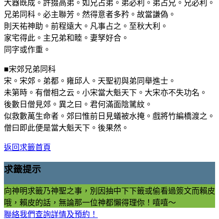
大器既成。許掇高弟。如兄占弟。弟必利。弟占兄。兄必利。
兄弟同科。必主聯芳。然得意者多矜。故當謙偽。
則天祐神助。前程遠大。凡事占之。至秋大利。
家宅得此。主兄弟和睦。妻孥好合。
同字或作重。
■宋郊兄弟同科
宋。宋郊。弟都。雍邱人。天聖初與弟同舉進士。
未第時。有僧相之云。小宋當大魁天下。大宋亦不失功名。
後數日僧見郊。異之曰。君何滿面陰騭紋。
似救數萬生命者。郊曰惟前日見蟻被水掩。戲將竹編橋渡之。
僧曰即此便是當大魁天下。後果然。
返回求籤首頁
求籤提示
向神明求籤乃神聖之事，別因抽中下下籤或偷看過簽文而賴皮
哦，賴皮的話，無論那一位神都懶得理你！嘻嘻～
聯絡我們查詢詳情及預約！