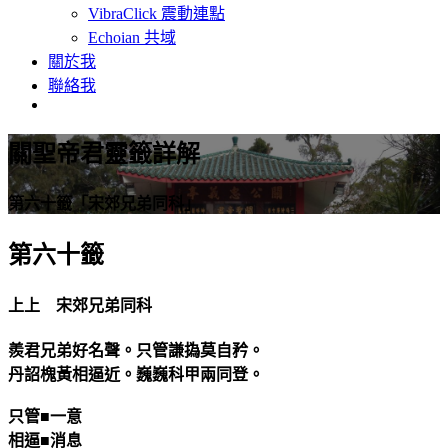
VibraClick 震動連點
Echoian 共域
關於我
聯絡我
關聖帝君靈籤詳解
第六十籤「宋郊兄弟同科」
第六十籤
上上 宋郊兄弟同科
羨君兄弟好名聲。只管謙撝莫自矜。
丹詔槐黃相逼近。巍巍科甲兩同登。
只管■一意
相逼■消息