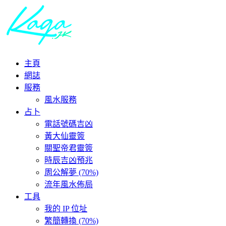
主頁
網誌
服務
風水服務
占卜
電話號碼吉凶
黃大仙靈簽
關聖帝君靈簽
時辰吉凶預兆
周公解夢 (70%)
流年風水佈局
工具
我的 IP 位址
繁簡轉換 (70%)