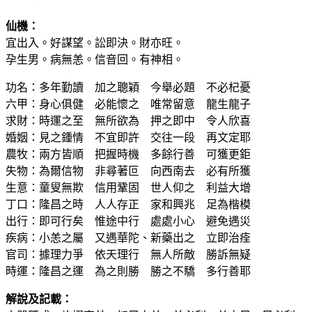
仙機：
宜出入。好謀望。訟即決。財亦旺。
孕生男。病無恙。信音回。有神相。
功名：多年勤讀 加之聰穎 今舉必題 不必杞憂
六甲：身心俱健 必能懷之 唯常留意 龍生龍子
求財：時運之至 無所欲為 押之即中 令人欣喜
婚姻：見之鍾情 不宜即許 交往一段 再文定耶
農牧：兩方皆順 把握時機 多餘行善 可獲更鉅
失物：為爾信物 非尋著叵 向西南去 必有所獲
生意：童叟無欺 信用鞏固 世人仰之 利益大增
丁口：隆昌之時 人人存正 家和興兆 足為楷模
出行：即可行矣 惟途中行 處處小心 避免遇災
疾病：小恙之屬 又遇華陀、新藥出之 立即治痊
官司：據理力爭 依天理行 無人所敵 勝訴無疑
時運：隆昌之運 為之則勝 勝之不驕 多行善耶
解說及記載：