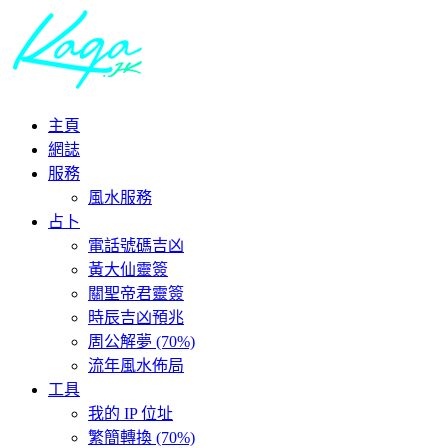
主頁
網誌
服務
風水服務
占卜
電話號碼吉凶
黃大仙靈簽
關聖帝君靈簽
時辰吉凶預兆
周公解夢 (70%)
流年風水佈局
工具
我的 IP 位址
繁簡轉換 (70%)