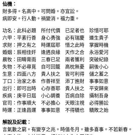
仙機：
財多得。名高中。可問婚。亦宜訟。
病即安。行人動。禍變消。福力重。
功名：此科必題 所付代價 已足者也 珍惜可耶
六甲：平素行善 身心勇強 必有瑞慶 連生貴子
求財：押之有之 時運屆耶 惜之此時 掌握時機
婚姻：辰相佳奸 逢遇良緣 天作之合 永浴愛河
晨牧：田疇膏雨 三春已足 兩者獲利 突破紀錄
失物：不必尋覓 自可回籠 高枕無憂 嗣後小心
生意：四面八方 貴人扶之 皆可利得 儲之蓄之
丁口：治家之本 作善祥至 添丁進財 事事如意
出行：即可出時 心存善耶 貴人扶之 平安歸來
疾病：庚辛日屆 小心調養 百病自除 攝制吾身
官司：作事順大 不必擔心 天眼注視 必得勝訟
時運：正逢昌運 事事如意 不得驕也 驕敗之始
解說及記載：
言氣數之窮。有變亨之兆。時值冬月。雖多喜事。不若新春。