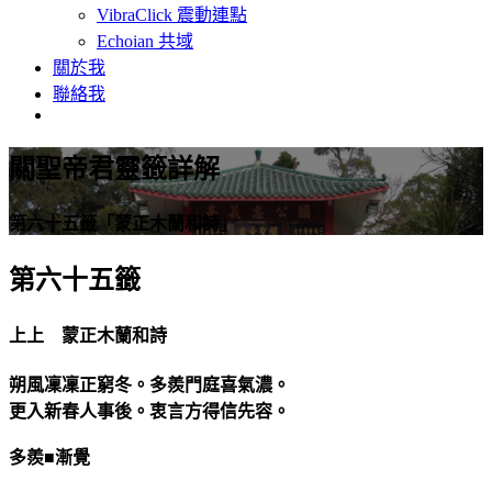
VibraClick 震動連點
Echoian 共域
關於我
聯絡我
關聖帝君靈籤詳解
第六十五籤「蒙正木蘭和詩」
第六十五籤
上上 蒙正木蘭和詩
朔風凜凜正窮冬。多羨門庭喜氣濃。
更入新春人事後。衷言方得信先容。
多羨■漸覺