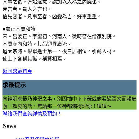
人事之後。方始遂意。謂加以人為之周旋也。
衰言者。貴人之言也。
信先容者。凡事至春。凶變為吉。好事重重。
■蒙正木蘭和詩
宋。呂蒙正。字聖初。河南人。微時嘗在僧家別院。
木蘭寺內和詩。其品迥異庸流。
迨太宗時。果舉進士第一。後三居相位。引薦人材。
使上下各稱其職。稱賢相焉。
返回求籤首頁
求籤提示
向神明求籤乃神聖之事，別因抽中下下籤或偷看過簽文而賴皮
哦，賴皮的話，無論那一位神都懶得理你！嘻嘻～
聯絡我們查詢詳情及預約！
News