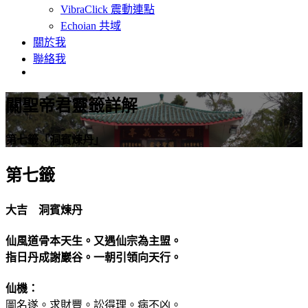
VibraClick 震動連點
Echoian 共域
關於我
聯絡我
關聖帝君靈籤詳解
第七籤「洞賓煉丹」
第七籤
大吉 洞賓煉丹
仙風道骨本天生。又遇仙宗為主盟。
指日丹成謝巖谷。一朝引領向天行。
仙機：
圖名遂。求財豐。訟得理。病不凶。