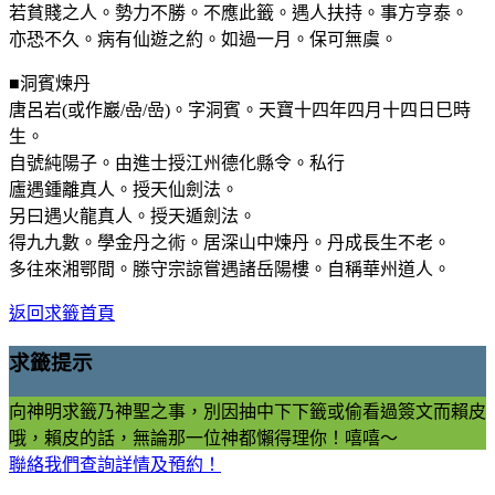
若貧賤之人。勢力不勝。不應此籤。遇人扶持。事方亨泰。
亦恐不久。病有仙遊之約。如過一月。保可無虞。
■洞賓煉丹
唐呂岩(或作巖/喦/嵒)。字洞賓。天寶十四年四月十四日巳時
生。
自號純陽子。由進士授江州德化縣令。私行
廬遇鍾離真人。授天仙劍法。
另曰遇火龍真人。授天遁劍法。
得九九數。學金丹之術。居深山中煉丹。丹成長生不老。
多往來湘鄂間。滕守宗諒嘗遇諸岳陽樓。自稱華州道人。
返回求籤首頁
求籤提示
向神明求籤乃神聖之事，別因抽中下下籤或偷看過簽文而賴皮
哦，賴皮的話，無論那一位神都懶得理你！嘻嘻～
聯絡我們查詢詳情及預約！