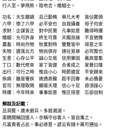
行人至。夢飛熊。陰地吉。婚姻仝。
功名：天生聰穎 且己勤脩 舉凡大考 皆佔鱉頭
六甲：懷了六甲 必平安也 自我攝養 母子均安
求財：企謀皆正 對中民需 凡事如意 難得時運
婚姻：允可許身 終生可靠 天賜良緣 不宜猶豫
農畜：時尚作物 牧業對時 雙雙皆中 得意之年
失物：遺落北方 物尚俱存 速往覓尋 必完整也
生意：心存公平 誠心交易 信用鞏固 萬商雲集
丁口：數代修來 家丁皆健 合者成之 家譽曰隆
出行：可行之時 惟自小心 時節適宜 平安歸來
疾病：雖是罹疾 逢遇高醫 起手回春 未必擔憂
官司：無理取鬧 顯違天理 信心十足 毋須操心
時運：今年時來 事事如意 惟叵得意 忘卻自制
解說及記載：
呂洞賓。唐末避兵。多遊湘湖。
梁魏間稱回道人。亦稱守谷客人。皆自寓之。
凡富貴者占此。事必遂意。諺云有錢十萬可通仙。