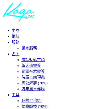
主頁
網誌
服務
風水服務
占卜
電話號碼吉凶
黃大仙靈簽
關聖帝君靈簽
時辰吉凶預兆
周公解夢 (70%)
流年風水佈局
工具
我的 IP 位址
繁簡轉換 (70%)