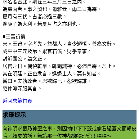
求名者占此。期在三年三月三日之內。
為霖雨者。事之濟也。爾雅云。雨三日為霖。
夏月有三伏。占者必過三數。
逢庚子為大利。若夏月占之亦利也。
■王曾祈禱
宋。王曾。字孝先。益都人。自少穎悟。善為文辭。
咸平中三元及第。累官石僕。財乎章事。
封沂國公。諡文正。
居官之日。偶偵乾旱。輒竭誠禱。必沛自霖。乃止。
其在明廷。正色危言。進退士人。莫有知者。
嘗曰。夫執政者。恩欲歸己。怨欲歸誰。
范仲淹深服其言。
返回求籤首頁
求籤提示
向神明求籤乃神聖之事，別因抽中下下籤或偷看過簽文而賴皮
哦，賴皮的話，無論那一位神都懶得理你！嘻嘻～