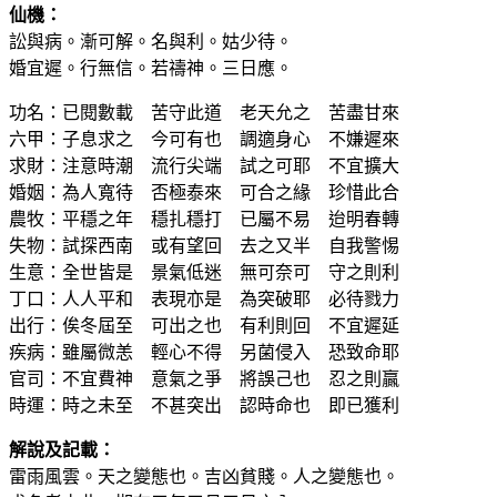
仙機：
訟與病。漸可解。名與利。姑少待。
婚宜遲。行無信。若禱神。三日應。
功名：已閱數載 苦守此道 老天允之 苦盡甘來
六甲：子息求之 今可有也 調適身心 不嫌遲來
求財：注意時潮 流行尖端 試之可耶 不宜擴大
婚姻：為人寬待 否極泰來 可合之緣 珍惜此合
農牧：平穩之年 穩扎穩打 已屬不易 迨明春轉
失物：試探西南 或有望回 去之又半 自我警惕
生意：全世皆是 景氣低迷 無可奈可 守之則利
丁口：人人平和 表現亦是 為突破耶 必待戮力
出行：俟冬屆至 可出之也 有利則回 不宜遲延
疾病：雖屬微恙 輕心不得 另菌侵入 恐致命耶
官司：不宜費神 意氣之爭 將誤己也 忍之則贏
時運：時之未至 不甚突出 認時命也 即已獲利
解說及記載：
雷雨風雲。天之變態也。吉凶貧賤。人之變態也。