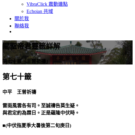
VibraClick 震動連點
Echoian 共域
關於我
聯絡我
關聖帝君靈籤詳解
第七十籤「王曾祈禱」
第七十籤
中平 王曾祈禱
雷雨風雲各有司。至誠禱告莫生疑。
與君定約為霖日。正是蘊隆中伏時。
■(中伏指夏季大暑後第二旬庚日)