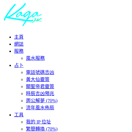
主頁
網誌
服務
風水服務
占卜
電話號碼吉凶
黃大仙靈簽
關聖帝君靈簽
時辰吉凶預兆
周公解夢 (70%)
流年風水佈局
工具
我的 IP 位址
繁簡轉換 (70%)