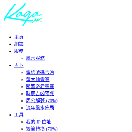
主頁
網誌
服務
風水服務
占卜
電話號碼吉凶
黃大仙靈簽
關聖帝君靈簽
時辰吉凶預兆
周公解夢 (70%)
流年風水佈局
工具
我的 IP 位址
繁簡轉換 (70%)