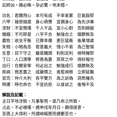
訟終凶。婚必晚。孕必驚。地未穩。
功名：君爾用心 本可有成 不幸家累 叵氣餒耶
六甲：操勞過度 身心俱憊 宜調身心 為先決事
求財：不宜慨嘆 千人千品 宜小心對 否則碗破
婚姻：不可即是 八字不合 勉強合之 噬臍無及
農牧：收支平衡 已算幸運 更叵猛衝 後果堪虞
失物：小物為念 君意義大 惜小不易 為己警惕
生意：目下守之 雖是蠅頭 利則足利 候時機耶
丁口：人口凋零 修善為要 冥冥之中 得好報也
出行：在鄉安寧 何必出之 勉強成行 噬臍無及
疾病：微恙置之 成藥慣之 竟惹禍根 立即延醫
官司：仲介大利 告字雙方 為之訴偽 洞悉機先
時運：時也命也 不宜抗拒 以身試之 後悔不及
解說及記載：
主日平地涉險。凡事掣用。是乃命之所致。
占此。不必嗟嘆。遇申戍年月日。頗得遂意。
至酉上大得利。所謂崎嶇歷而通衢至也。