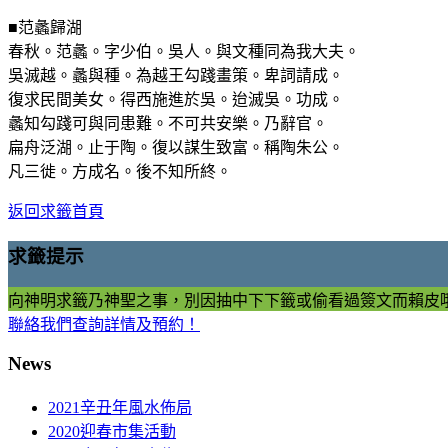
■范蠡歸湖
春秋。范蠡。字少伯。吳人。與文種同為我大夫。
吳滅越。蠡與種。為越王勾踐畫策。卑詞請成。
復求民間美女。得西施進於吳。迨滅吳。功成。
蠡知勾踐可與同患難。不可共安樂。乃辭官。
扁舟泛湖。止于陶。復以謀生致富。稱陶朱公。
凡三徙。方成名。後不知所終。
返回求籤首頁
求籤提示
向神明求籤乃神聖之事，別因抽中下下籤或偷看過簽文而賴皮
聯絡我們查詢詳情及預約！
News
2021辛丑年風水佈局
2020迎春市集活動