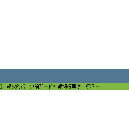
哦，賴皮的話，無論那一位神都懶得理你！嘻嘻～