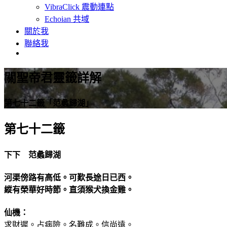
VibraClick 震動連點
Echoian 共域
關於我
聯絡我
關聖帝君靈籤詳解
第七十二籤「范蠡歸湖」
第七十二籤
下下 范蠡歸湖
河渠傍路有高低。可歎長途日已西。
縱有榮華好時節。直須猴犬換金雞。
仙機：
求財遲。占病險。名難成。信尚遠。