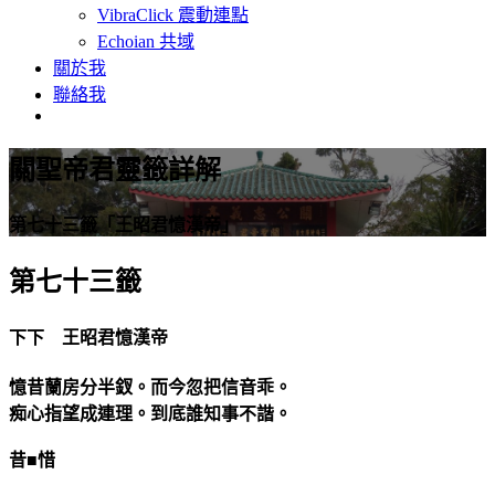
VibraClick 震動連點
Echoian 共域
關於我
聯絡我
關聖帝君靈籤詳解
第七十三籤「王昭君憶漢帝」
第七十三籤
下下 王昭君憶漢帝
憶昔蘭房分半釵。而今忽把信音乖。
痴心指望成連理。到底誰知事不諧。
昔■惜