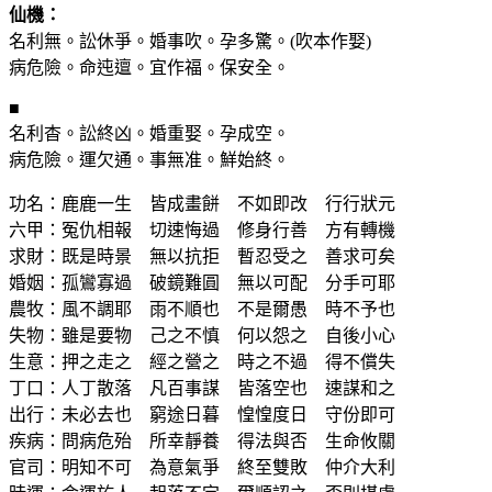
仙機：
名利無。訟休爭。婚事吹。孕多驚。(吹本作娶)
病危險。命迍邅。宜作福。保安全。
■
名利杳。訟終凶。婚重娶。孕成空。
病危險。運欠通。事無准。鮮始終。
功名：鹿鹿一生 皆成畫餅 不如即改 行行狀元
六甲：冤仇相報 切速悔過 修身行善 方有轉機
求財：既是時景 無以抗拒 暫忍受之 善求可矣
婚姻：孤鸞寡過 破鏡難圓 無以可配 分手可耶
農牧：風不調耶 雨不順也 不是爾愚 時不予也
失物：雖是要物 己之不慎 何以怨之 自後小心
生意：押之走之 經之營之 時之不過 得不償失
丁口：人丁散落 凡百事謀 皆落空也 速謀和之
出行：未必去也 窮途日暮 惶惶度日 守份即可
疾病：問病危殆 所幸靜養 得法與否 生命攸關
官司：明知不可 為意氣爭 終至雙敗 仲介大利