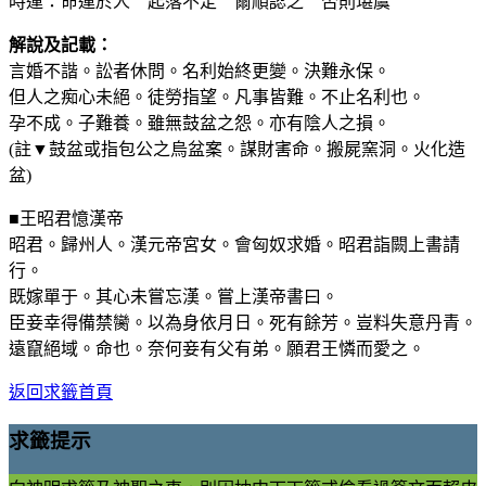
時運：命運於人 起落不定 爾順認之 否則堪虞
解說及記載：
言婚不諧。訟者休問。名利始終更變。決難永保。
但人之痴心未絕。徒勞指望。凡事皆難。不止名利也。
孕不成。子難養。雖無鼓盆之怨。亦有陰人之損。
(註▼鼓盆或指包公之烏盆案。謀財害命。搬屍窯洞。火化造
盆)
■王昭君憶漢帝
昭君。歸州人。漢元帝宮女。會匈奴求婚。昭君詣闕上書請
行。
既嫁單于。其心未嘗忘漢。嘗上漢帝書曰。
臣妾幸得備禁臠。以為身依月日。死有餘芳。豈料失意丹青。
遠竄絕域。命也。奈何妾有父有弟。願君王憐而愛之。
返回求籤首頁
求籤提示