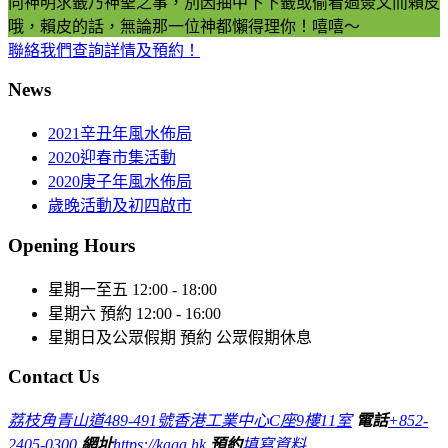
向神明求籤乃神聖之事，別因抽中下下籤或偷看過簽文而賴皮
哦，賴皮的話，無論那一位神都懶得理你！嘻嘻～
聯絡我們查詢詳情及預約！
News
2021辛丑年風水佈局
2020迎春市集活動
2020庚子年風水佈局
歲晚活動及初四啟市
Opening Hours
星期一至五
12:00 - 18:00
星期六
預約 12:00 - 16:00
星期日及公眾假期
預約 公眾假期休息
Contact Us
荔枝角青山道489-491號香港工業中心C座9樓11室
電話
+852-
2405-0300
網址
https://kaga.hk
預約
填寫資料