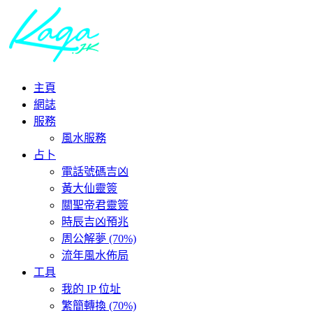
主頁
網誌
服務
風水服務
占卜
電話號碼吉凶
黃大仙靈簽
關聖帝君靈簽
時辰吉凶預兆
周公解夢 (70%)
流年風水佈局
工具
我的 IP 位址
繁簡轉換 (70%)