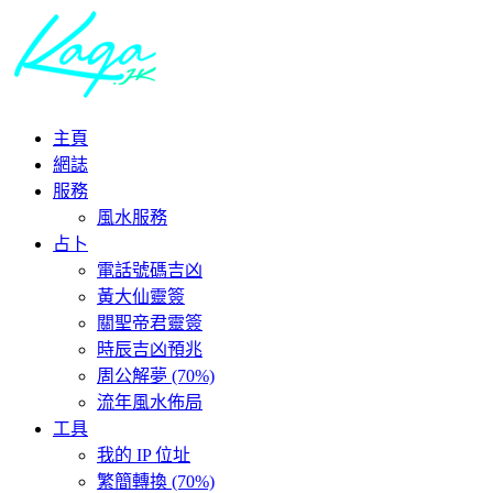
主頁
網誌
服務
風水服務
占卜
電話號碼吉凶
黃大仙靈簽
關聖帝君靈簽
時辰吉凶預兆
周公解夢 (70%)
流年風水佈局
工具
我的 IP 位址
繁簡轉換 (70%)