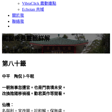
VibraClick 震動連點
Echoian 共域
關於我
聯絡我
關聖帝君靈籤詳解
第八十籤「陶侃卜牛眠」
第八十籤
中平 陶侃卜牛眠
一朝無事忽遭官。也是門衰墳未安。
改換陰陽移禍福。勸君莫作等閒看。
仙機：
名與利。宜改圖。訟和解。保無虞。