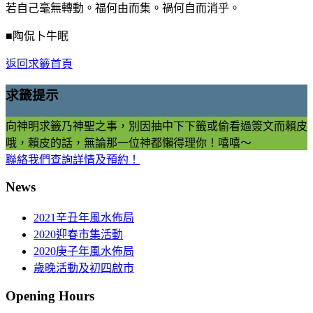
若自己毫無轉動。福何由而集。禍何自而消乎。
■陶侃卜牛眠
返回求籤首頁
求籤提示
向神明求籤乃神聖之事，別因抽中下下籤或偷看過簽文而賴皮
哦，賴皮的話，無論那一位神都懶得理你！嘻嘻～
聯絡我們查詢詳情及預約！
News
2021辛丑年風水佈局
2020迎春市集活動
2020庚子年風水佈局
歲晚活動及初四啟市
Opening Hours