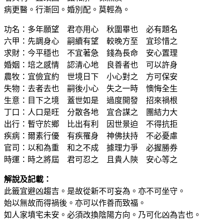
病更醫。行漸回。婚別配。莫輕為。
功名：多年願望 君亦用心 秋圍畢也 必有題名
六甲：先調身心 嗣續有望 較晚方至 宜珍惜之
求財：今平穩也 不宜著急 錢為長命 安心置理
婚姻：培之感情 認清心地 良善者也 可以許身
農牧：宜儉宜約 世境日下 小心對之 方可保安
失物：去者去也 嗣後小心 失之一時 懊悔全生
生意：目下之境 蓋世如是 過度開發 招來禍根
丁口：人口是旺 分散各地 宜合謀之 團結力大
出行：暫守於鄉 比出有利 因世景迫 不得抗拒
疾病：爾素行優 有疾罹身 神佛扶持 不必憂慮
官司：以和為重 和之不成 據理力爭 必握勝券
時運：時之將屆 君可忍之 且貴人陝 安心等之
解說及記載：
此籤宜避凶趨吉。是故從新不可妄為。亦不可坐守。
始以無故而得禍後。亦可以作善而致福。
如人家墳宅未安。必須改換陰陽方向。乃可化凶為吉也。