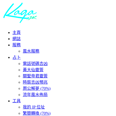
主頁
網誌
服務
風水服務
占卜
電話號碼吉凶
黃大仙靈簽
關聖帝君靈簽
時辰吉凶預兆
周公解夢 (70%)
流年風水佈局
工具
我的 IP 位址
繁簡轉換 (70%)