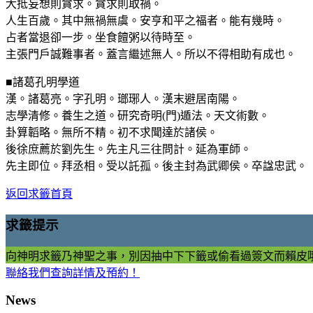
大抵妄想則貪求。貪求則取禍。
人生百歲。其中無禍無虞。安亨和平之福者。能有幾時。
占者當退卻一步。坐食饘粥以待時至。
主張門戶誠難事者。蓋言繼述無人。所以不得相助有成也。
■諸葛孔明學道
漢。諸葛亮。字孔明。瑯琊人。漢末避居南陽。
志學清修。養生之道。研究奇明(門)遁法。天文術數。
卦算韜略。無所不精。初不求聞達於諸侯。
後徐庶薦於劉先生。先主凡三往問計。延為軍師。
先主即位。拜丞相。受以託孤。後主封為武卿侯。卒諡忠武。
返回求籤首頁
求籤提示
向神明求籤乃神聖之事，別因抽中下下籤或偷看過簽文而賴皮
聯絡我們查詢詳情及預約！
News