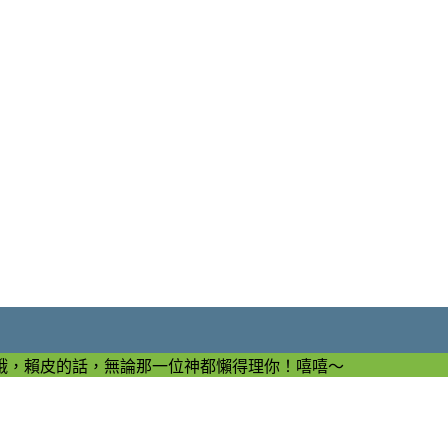
哦，賴皮的話，無論那一位神都懶得理你！嘻嘻～