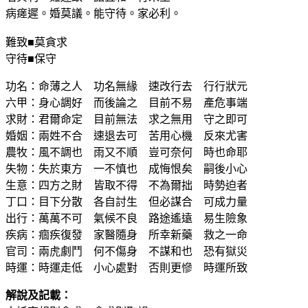
病瘥遲。婚莫議。能守待。家必利。
難致■莫貪求
守待■保守
功名：命薄之人 功名無緣 速改行去 行行狀元
六甲：身心調好 而後論之 目前不易 產危事端
求財：君爾命定 目前無法 求之無用 守之即可
婚姻：兩姓不合 速退去可 苦用心機 反來尤害
農牧：風不調也 雨又不順 豈可奈何 時也命耶
失物：失於東方 一不慎也 成悔恨矣 嗣後小心
生意：四方之財 皆取不得 不為爾拙 時勢迫者
丁口：目下分散 各自討生 但必謀合 可成力量
出行：萬萬不可 氣候不良 路途遙遠 易生險象
疾病：痼疾復發 家醫隨身 所幸新藥 救之一命
官司：兩虎劇鬥 何不傷身 不謀和也 恐有獄災
時運：時運走低 小心處對 否則更慘 時運所致
解說及記載：