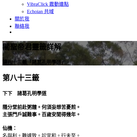
VibraClick 震動連點
Echoian 共域
關於我
聯絡我
關聖帝君靈籤詳解
第八十三籤「諸葛孔明學道」
第八十三籤
下下 諸葛孔明學道
隨分堂前赴粥饘。何須妄想苦憂煎。
主張門戶誠難事。百歲安閒得幾年。
仙機：
名與利。難遽致。訟宜和。行未至。