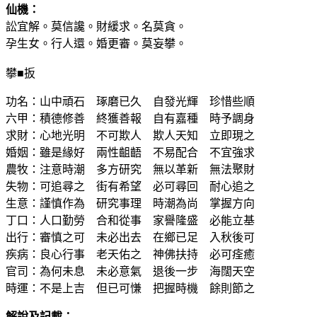
仙機：
訟宜解。莫信讒。財緩求。名莫貪。
孕生女。行人還。婚更審。莫妄攀。
攀■扳
功名：山中頑石 琢磨已久 自發光輝 珍惜些順
六甲：積德修善 終獲善報 自有嘉種 時予調身
求財：心地光明 不可欺人 欺人天知 立即現之
婚姻：雖是緣好 兩性齟齬 不易配合 不宜強求
農牧：注意時潮 多方研究 無以革新 無法聚財
失物：可追尋之 街有希望 必可尋回 耐心追之
生意：謹慎作為 研究事理 時潮為尚 掌握方向
丁口：人口勤勞 合和從事 家譽隆盛 必能立基
出行：審慎之可 未必出去 在鄉已足 入秋後可
疾病：良心行事 老天佑之 神佛扶持 必可痊癒
官司：為何未息 未必意氣 退後一步 海闊天空
時運：不是上吉 但已可慊 把握時機 餘則節之
解說及記載：