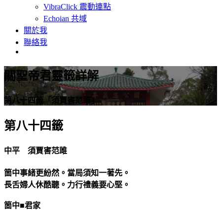
VibraClick 震動連點
Echoian 共域
關於我
聯絡我
關聖帝君靈籤詳解
第八十四籤「須賈害范雎」
第八十四籤
中平 須賈害范雎
箇中事緒更紛然。當局須知一著先。
長舌婦人休酷聽。力行禮義要心堅。
箇中■君家