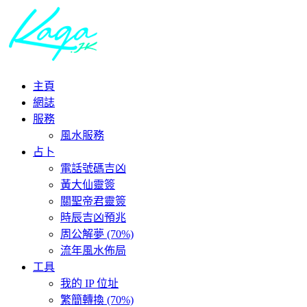
主頁
網誌
服務
風水服務
占卜
電話號碼吉凶
黃大仙靈簽
關聖帝君靈簽
時辰吉凶預兆
周公解夢 (70%)
流年風水佈局
工具
我的 IP 位址
繁簡轉換 (70%)