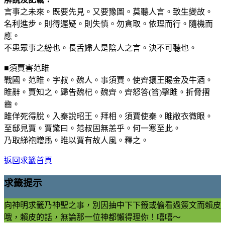
言事之未來。既要先見。又要豫圖。莫聽人言。致生變故。
名利進步。則得遲疑。則失慎。勿貪取。依理而行。隨機而
應。
不患眾事之紛也。長舌婦人是陰人之言。決不可聽也。
■須賈害范雎
戰國。范睢。字叔。魏人。事須賈。使齊攘王賜金及牛酒。
睢辭。賈知之。歸告魏杞。魏齊。齊怒答(笞)擊雎。折脅摺
齒。
雎佯死得脫。入秦說昭王。拜相。須賈使秦。睢敝衣微眼。
至邸見賈。賈驚曰。范叔固無恙乎。何一寒至此。
乃取綈袍贈馬。睢以賈有故人風。釋之。
返回求籤首頁
求籤提示
向神明求籤乃神聖之事，別因抽中下下籤或偷看過簽文而賴皮
哦，賴皮的話，無論那一位神都懶得理你！嘻嘻～