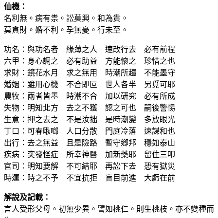
仙機：
名利無。病有祟。訟莫興。和為貴。
莫貪財。婚不利。孕無憂。行未至。
功名：與功名者 緣薄之人 速改行去 必有前程
六甲：身心調之 必有助益 方能懷之 珍惜之也
求財：鏡花水月 求之無用 時潮所趨 不能墨守
婚姻：雖用心機 不合即叵 世人各半 另覓可耶
農牧：兩者皆墨 時潮不合 加以研究 必有所成
失物：明知北方 去之不獲 認之可也 嗣後警惕
生意：押之去之 不是汝拙 是時潮變 多放眼光
丁口：可春啾啷 人口分散 門庭冷落 速謀和也
出行：去之無益 且是險路 暫守鄉邦 穩如泰山
疾病：突發怪症 所幸神醫 加新藥耶 留住三叩
官司：明知要解 不可結耶 再訟下去 恐有獄災
時運：時之不予 不宜抗拒 盲目前進 大虧在前
解說及記載：
言人受形父母。初無少異。譬如桃仁。則生桃枝。亦不變種而