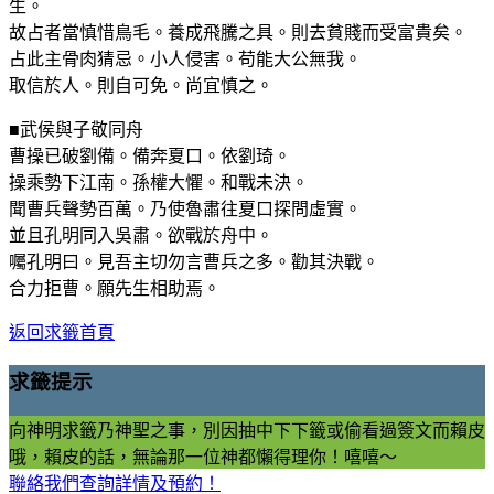
生。
故占者當慎惜鳥毛。養成飛騰之具。則去貧賤而受富貴矣。
占此主骨肉猜忌。小人侵害。苟能大公無我。
取信於人。則自可免。尚宜慎之。
■武侯與子敬同舟
曹操已破劉備。備奔夏口。依劉琦。
操乘勢下江南。孫權大懼。和戰未決。
聞曹兵聲勢百萬。乃使魯肅往夏口探問虛實。
並且孔明同入吳肅。欲戰於舟中。
囑孔明曰。見吾主切勿言曹兵之多。勸其決戰。
合力拒曹。願先生相助焉。
返回求籤首頁
求籤提示
向神明求籤乃神聖之事，別因抽中下下籤或偷看過簽文而賴皮
哦，賴皮的話，無論那一位神都懶得理你！嘻嘻～
聯絡我們查詢詳情及預約！