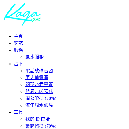
主頁
網誌
服務
風水服務
占卜
電話號碼吉凶
黃大仙靈簽
關聖帝君靈簽
時辰吉凶預兆
周公解夢 (70%)
流年風水佈局
工具
我的 IP 位址
繁簡轉換 (70%)