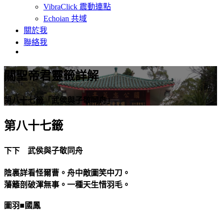
VibraClick 震動連點
Echoian 共域
關於我
聯絡我
關聖帝君靈籤詳解
第八十七籤「武侯與子敬同舟」
第八十七籤
下下 武侯與子敬同舟
陰裏詳看怪爾曹。舟中敵圖笑中刀。
藩籬剖破渾無事。一種天生惜羽毛。
圖羽■國鳳