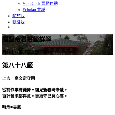
VibraClick 震動連點
Echoian 共域
關於我
聯絡我
關聖帝君靈籤詳解
第八十八籤「高文定守困」
第八十八籤
上吉 高文定守困
從前作事總徒勞。纔見新春時漸遭。
百計營求都得意。更須守己莫心高。
時漸■喜氣