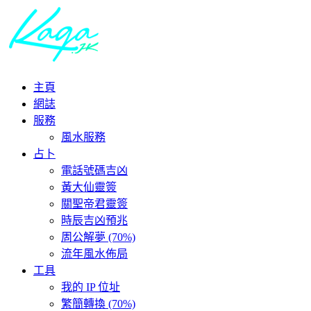
主頁
網誌
服務
風水服務
占卜
電話號碼吉凶
黃大仙靈簽
關聖帝君靈簽
時辰吉凶預兆
周公解夢 (70%)
流年風水佈局
工具
我的 IP 位址
繁簡轉換 (70%)