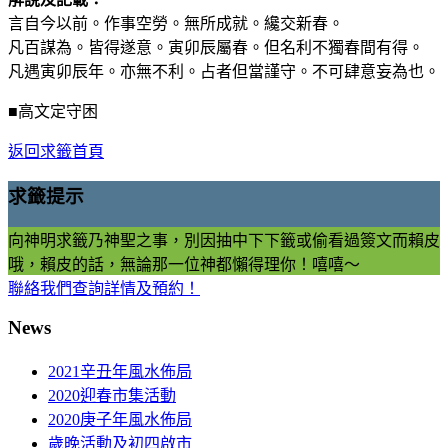
言自今以前。作事空勞。無所成就。纔交新春。
凡百謀為。皆得遂意。寅卯辰屬春。但名利不獨春間有得。
凡遇寅卯辰年。亦無不利。占者但當謹守。不可肆意妄為也。
■高文定守困
返回求籤首頁
求籤提示
向神明求籤乃神聖之事，別因抽中下下籤或偷看過簽文而賴皮
哦，賴皮的話，無論那一位神都懶得理你！嘻嘻～
聯絡我們查詢詳情及預約！
News
2021辛丑年風水佈局
2020迎春市集活動
2020庚子年風水佈局
歲晚活動及初四啟市