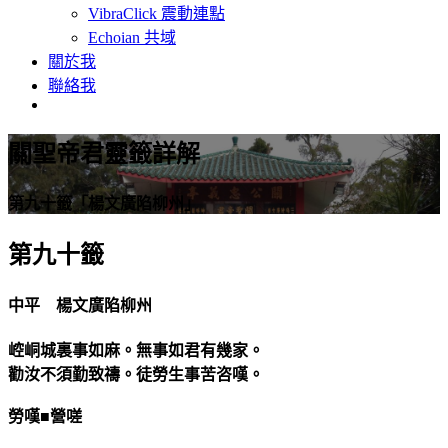
VibraClick 震動連點
Echoian 共域
關於我
聯絡我
關聖帝君靈籤詳解
第九十籤「楊文廣陷柳州」
第九十籤
中平 楊文廣陷柳州
崆峒城裏事如麻。無事如君有幾家。
勸汝不須勤致禱。徒勞生事苦咨嘆。
勞嘆■營嗟