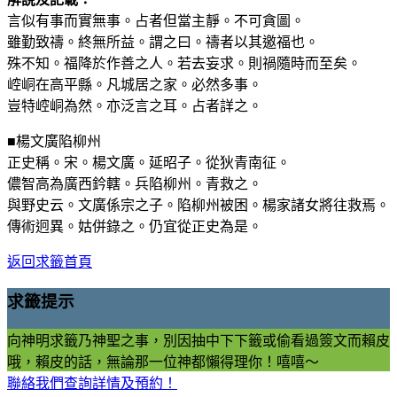
言似有事而實無事。占者但當主靜。不可貪圖。
雖勤致禱。終無所益。謂之曰。禱者以其邀福也。
殊不知。福降於作善之人。若去妄求。則禍隨時而至矣。
崆峒在高平縣。凡城居之家。必然多事。
豈特崆峒為然。亦泛言之耳。占者詳之。
■楊文廣陷柳州
正史稱。宋。楊文廣。延昭子。從狄青南征。
儂智高為廣西鈐轄。兵陷柳州。青救之。
與野史云。文廣係宗之子。陷柳州被困。楊家諸女將往救焉。
傳術迥異。姑併錄之。仍宜從正史為是。
返回求籤首頁
求籤提示
向神明求籤乃神聖之事，別因抽中下下籤或偷看過簽文而賴皮
哦，賴皮的話，無論那一位神都懶得理你！嘻嘻～
聯絡我們查詢詳情及預約！