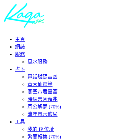
主頁
網誌
服務
風水服務
占卜
電話號碼吉凶
黃大仙靈簽
關聖帝君靈簽
時辰吉凶預兆
周公解夢 (70%)
流年風水佈局
工具
我的 IP 位址
繁簡轉換 (70%)