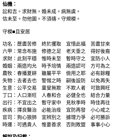
仙機：
訟和吉。求財無。婚未成。病無虞。
信未至。勿他圖。不須禱。守規模。
守模■且安居
功名：歷盡苦修 終於攫取 宜惜此福 苦盡甘來
六甲：常念布施 修德之足 老天垂之 得好後裔
求財：此刻平穩 惟時未至 暫時守之 宜防小人
婚姻：兩造均允 時予培情 兩造認可 方可為之
農牧：春播夏耕 雖屬平平 儉用之耶 必有餘糧
失物：去者去也 警惕之時 嗣後設防 以免再失
生意：公平交易 童叟無欺 不欺人者 可致興旺
丁口：人口漸旺 人春和合 必健全也 結合力量
出行：不宜出之 暫守家中 見秋季時 時佳再往
疾病：擇良醫治 必能治痊 宜防再發 小心戒之
官司：狗心狼肺 宜辨別之 據理力爭 必可勝訴
時運：可遇貴人 惟要善求 否則敗盟 事事小心
解說及記載：