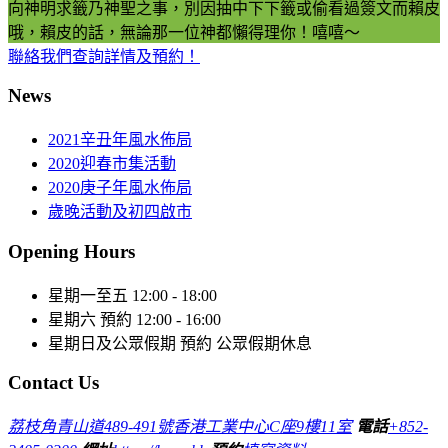
向神明求籤乃神聖之事，別因抽中下下籤或偷看過簽文而賴皮
哦，賴皮的話，無論那一位神都懶得理你！嘻嘻～
聯絡我們查詢詳情及預約！
News
2021辛丑年風水佈局
2020迎春市集活動
2020庚子年風水佈局
歲晚活動及初四啟市
Opening Hours
星期一至五
12:00 - 18:00
星期六
預約 12:00 - 16:00
星期日及公眾假期
預約 公眾假期休息
Contact Us
荔枝角青山道489-491號香港工業中心C座9樓11室
電話
+852-