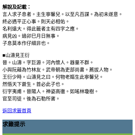
解說及記載：
言人求子息者。主生寧馨兒。以至凡百謀。為初未遂意。
終必遇平正心事。則天必相佑。
名利遠大。得此籤者主有四字之應。
病見凶。過卯巳月日無事。
子息莫本作仔細非也。
■山濤見王衍
晉。山濤。字巨源。河內懷人。器量不群。
小與阮藉為竹林友。武帝朝為吏部尚書。薦拔人物。
王衍少時。山濤見之曰。何物老嫗生此寧馨兒。
然悟天下蒼生。首必此子也。
衍字夷甫。晉陽人。神姿高徹。如瑤林瓊樹。
官至司徒。後為石勒所害。
返回求籤首頁
求籤提示