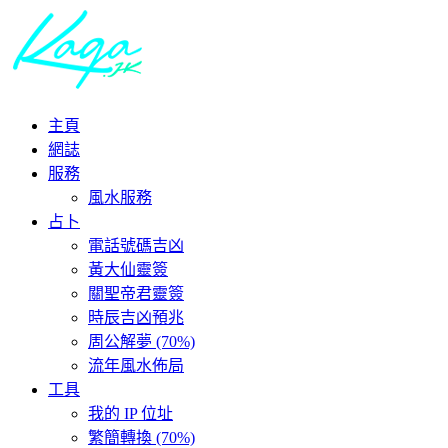
主頁
網誌
服務
風水服務
占卜
電話號碼吉凶
黃大仙靈簽
關聖帝君靈簽
時辰吉凶預兆
周公解夢 (70%)
流年風水佈局
工具
我的 IP 位址
繁簡轉換 (70%)