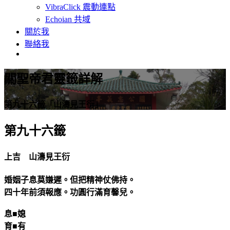
VibraClick 震動連點
Echoian 共域
關於我
聯絡我
關聖帝君靈籤詳解
第九十六籤「山濤見王衍」
第九十六籤
上吉 山濤見王衍
婚姻子息莫嫌遲。但把精神仗佛持。
四十年前須報應。功圓行滿育馨兒。
息■媳
育■有