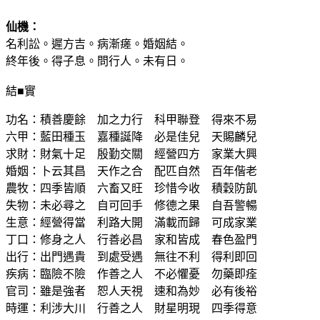
仙機：
名利訟。遲方吉。病漸瘥。婚姻結。
終年後。得子息。問行人。未有日。
結■實
功名：積善慶餘 加之力行 科甲聯登 得來不易
六甲：藍田種玉 嘉種誕降 必是佳兒 天賜麟兒
求財：財氣十足 殷勤交關 經營四方 家業大興
婚姻：卜云其昌 天作之合 配匹自然 百年偕老
農牧：四季皆順 六畜又旺 珍惜今收 積穀防飢
失物：未必尋之 自可回手 修德之果 自吾警暢
生意：經營得當 利路大開 滿載而歸 可成家業
丁口：修身之人 行善必昌 家和皆成 春色盈門
出行：出門遇貴 到處受遇 無往不利 得利即回
疾病：臨險不險 作善之人 不必懼憂 勿藥即痊
官司：雖是強者 恕人天視 速和為妙 必有後裕
時運：利涉大川 行善之人 財星明現 四季得意