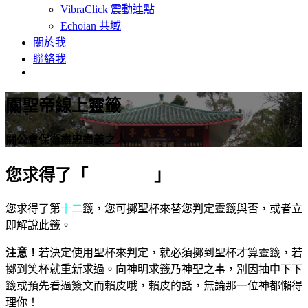
VibraClick 震動連點
Echoian 共域
關於我
聯絡我
關聖帝線上靈籤
關公會保衛盡忠盡義之人
您求得了「
第十二籤
」
您求得了第
十二
籤，您可擲聖杯來替您判定靈籤與否，或者立
即解說此籤。
注意！
若決定使用聖杯來判定，就必須擲到聖杯才算靈籤，若
擲到笑杯就重新求過。向神明求籤乃神聖之事，別因抽中下下
籤或預先看過簽文而賴皮哦，賴皮的話，無論那一位神都懶得
理你！