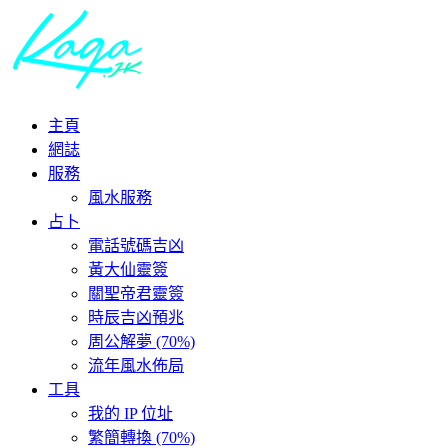
主頁
網誌
服務
風水服務
占卜
電話號碼吉凶
黃大仙靈簽
關聖帝君靈簽
時辰吉凶預兆
周公解夢 (70%)
流年風水佈局
工具
我的 IP 位址
繁簡轉換 (70%)