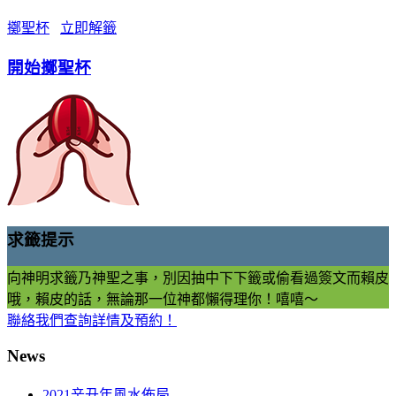
擲聖杯
立即解籤
開始擲聖杯
求籤提示
向神明求籤乃神聖之事，別因抽中下下籤或偷看過簽文而賴皮
哦，賴皮的話，無論那一位神都懶得理你！嘻嘻～
聯絡我們查詢詳情及預約！
News
2021辛丑年風水佈局